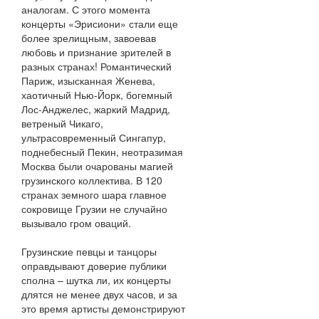
аналогам. С этого момента
концерты «Эрисиони» стали еще
более зрелищным, завоевав
любовь и признание зрителей в
разных странах! Романтический
Париж, изысканная Женева,
хаотичный Нью-Йорк, богемный
Лос-Анджелес, жаркий Мадрид,
ветреный Чикаго,
ультрасовременный Сингапур,
поднебесный Пекин, неотразимая
Москва были очарованы магией
грузинского коллектива. В 120
странах земного шара главное
сокровище Грузии не случайно
вызывало гром оваций.
Грузинские певцы и танцоры
оправдывают доверие публики
сполна – шутка ли, их концерты
длятся не менее двух часов, и за
это время артисты демонстрируют