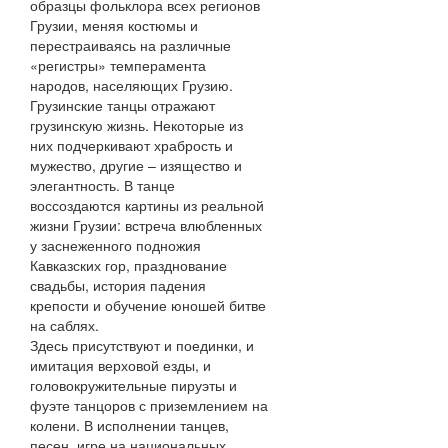
образцы фольклора всех регионов
Грузии, меняя костюмы и
перестраиваясь на различные
«регистры» темперамента
народов, населяющих Грузию.
Грузинские танцы отражают
грузинскую жизнь. Некоторые из
них подчеркивают храбрость и
мужество, другие – изящество и
элегантность. В танце
воссоздаются картины из реальной
жизни Грузии: встреча влюбленных
у заснеженного подножия
Кавказских гор, празднование
свадьбы, история падения
крепости и обучение юношей битве
на саблях.
Здесь присутствуют и поединки, и
имитация верховой езды, и
головокружительные пируэты и
фуэте танцоров с приземлением на
колени. В исполнении танцев,
песен, игре на национальных