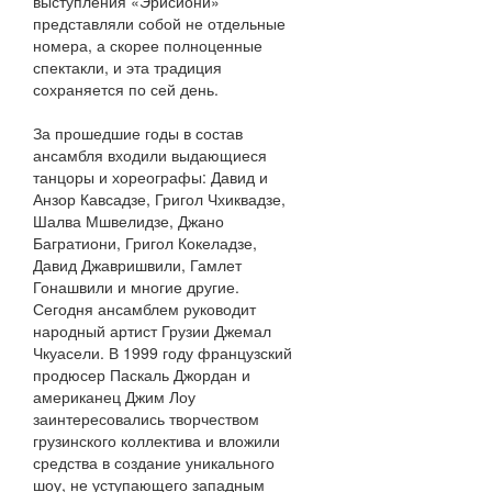
выступления «Эрисиони»
представляли собой не отдельные
номера, а скорее полноценные
спектакли, и эта традиция
сохраняется по сей день.
За прошедшие годы в состав
ансамбля входили выдающиеся
танцоры и хореографы: Давид и
Анзор Кавсадзе, Григол Чхиквадзе,
Шалва Мшвелидзе, Джано
Багратиони, Григол Кокеладзе,
Давид Джавришвили, Гамлет
Гонашвили и многие другие.
Сегодня ансамблем руководит
народный артист Грузии Джемал
Чкуасели. В 1999 году французский
продюсер Паскаль Джордан и
американец Джим Лоу
заинтересовались творчеством
грузинского коллектива и вложили
средства в создание уникального
шоу, не уступающего западным