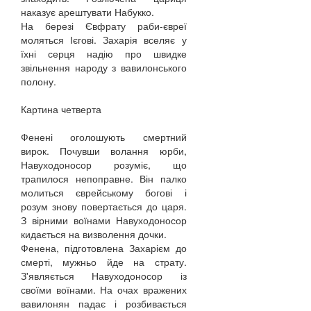
наказує арештувати Набукко.
На березі Євфрату раби-євреї
моляться Ієгові. Захарія вселяє у
їхні серця надію про швидке
звільнення народу з вавилонського
полону.
Картина четверта
Фенені оголошують смертний
вирок. Почувши волання юрби,
Навуходоносор розуміє, що
трапилося непоправне. Він палко
молиться єврейському богові і
розум знову повертається до царя.
З вірними воїнами Навуходоносор
кидається на визволення дочки.
Фенена, підготовлена Захарієм до
смерті, мужньо йде на страту.
З'являється Навуходоносор із
своїми воїнами. На очах вражених
вавилонян падає і розбивається