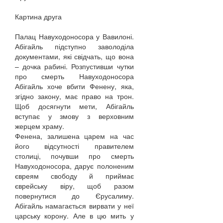
Картина друга
Палац Навуходоносора у Вавилоні.
Абігайль підступно заволоділа
документами, які свідчать, що вона
– дочка рабині. Розпустивши чутки
про смерть Навуходоносора
Абігайль хоче вбити Фенену, яка,
згідно закону, має право на трон.
Щоб досягнути мети, Абігайль
вступає у змову з верховним
жерцем храму.
Фенена, залишена царем на час
його відсутності правителем
столиці, почувши про смерть
Навуходоносора, дарує полоненим
євреям свободу й приймає
єврейську віру, щоб разом
повернутися до Єрусалиму.
Абігайль намагається вирвати у неї
царську корону. Але в цю мить у