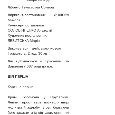
Лібрето Темістокла Солера
Диригент-постановник: ДЯДЮРА
Микола
Режисер-постановник:
СОЛОВ’ЯНЕНКО Анатолій
Художник-постановник:
ЛЕВИТСЬКА Марія
Виконується італійською мовою
Тривалість: 2 год. 30 хв
Дія відбувається у Єрусалимі та
Вавилоні у 587 році до н.е.
ДІЯ ПЕРША
Картина перша
Храм Соломона у Єрусалимі.
Левіти і прості євреї вознесли щирі
молитви й жалобу Ієгові, благаючи
його захистити їх від вавилонян, які