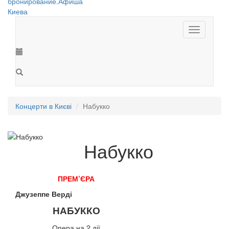
Toggle
navigation
Концерти в Києві
Набукко
Набукко
ПРЕМ’ЄРА
Джузеппе Верді
НАБУККО
Опера на 2 дії