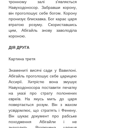
тронному залі з'являється
Навуходоносор. Забравши корону,
він проголошує себе богом. Корону
пронизує блискавка. Бог карає царя
втратою розуму. Скориставшись
цим, Абігайль знову заволоділа
короною.
ДІЯ ДРУГА
Картина третя
Знамениті висячі сади у Вавилоні.
Абігайль проголошує себе царицею
Ассирії. Хитрістю вона змушує
Навуходоносора поставити печатку
на указі про страту полонених
євреїв. На якусь мить до царя
повертається розум. Він з жахом
усвідомлює, що стратять і Фенену.
Він шукає документ про рабське
походження Абігайли і не
знаходить. Розлючена цариця