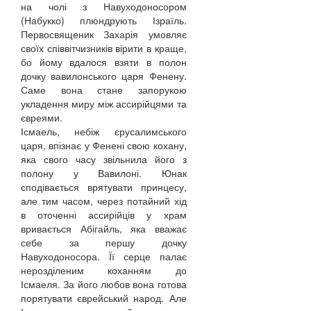
на чолі з Навуходоносором
(Набукко) плюндрують Ізраїль.
Первосвященик Захарія умовляє
своїх співвітчизників вірити в краще,
бо йому вдалося взяти в полон
дочку вавилонського царя Фенену.
Саме вона стане запорукою
укладення миру між ассирійцями та
євреями.
Ісмаель, небіж єрусалимського
царя, впізнає у Фенені свою кохану,
яка свого часу звільнила його з
полону у Вавилоні. Юнак
сподівається врятувати принцесу,
але тим часом, через потайний хід
в оточенні ассирійців у храм
вривається Абігайль, яка вважає
себе за першу дочку
Навуходоносора. Її серце палає
нерозділеним коханням до
Ісмаеля. За його любов вона готова
порятувати єврейський народ. Але