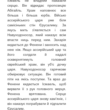
Ісмаель не владний наказати
серцю. Він відкидає пропозицію
Абігайль. Храм наповнює все
більша і більша юрба. Військо
ассирійського царя уже біля
самісіньких стін Єрусалиму. За
якусь мить з'являється і сам
Навуходоносор, який наказує всім
впасти ниць перед ним. Захарія
кидається до Фенени і заносить над
нею ніж. Якщо ассирійський цар та
його солдати й надалі
осквернятимуть головний
єврейський храм, він уб'є дочку
царя. Навуходоносор гарячкове
обмірковує ситуацію. Він готовий
піти на якісь поступки. Та враз до
Фенени кидається Ісмаель, щоб
вирвати її з рук головного жерця.
Фенена врятована. Серце
ассирійського царя знову кам'яніє, і
він наказує пограбувати й підпалити
Єрусалим.