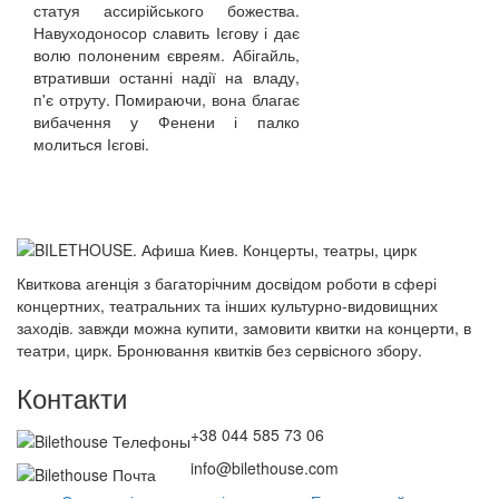
статуя ассирійського божества.
Навуходоносор славить Ієгову і дає
волю полоненим євреям. Абігайль,
втративши останні надії на владу,
п'є отруту. Помираючи, вона благає
вибачення у Фенени і палко
молиться Ієгові.
Квиткова агенція з багаторічним досвідом роботи в сфері
концертних, театральних та інших культурно-видовищних
заходів. завжди можна купити, замовити квитки на концерти, в
театри, цирк. Бронювання квитків без сервісного збору.
Контакти
+38 044 585 73 06
info@bilethouse.com