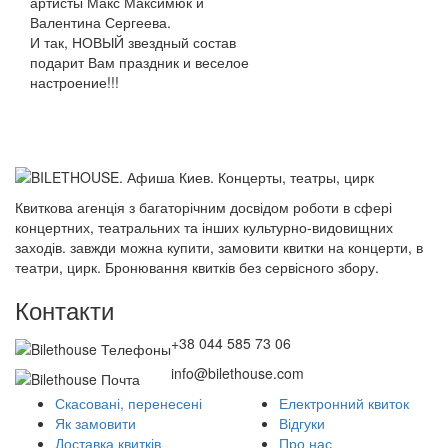
артисты Макс Максимюк и
Валентина Сергеева.
И так, НОВЫЙ звездный состав
подарит Вам праздник и веселое
настроение!!!
Квиткова агенція з багаторічним досвідом роботи в сфері
концертних, театральних та інших культурно-видовищних
заходів. завжди можна купити, замовити квитки на концерти, в
театри, цирк. Бронювання квитків без сервісного збору.
Контакти
+38 044 585 73 06
info@bilethouse.com
Скасовані, перенесені
Електронний квиток
Як замовити
Відгуки
Доставка квитків
Про нас