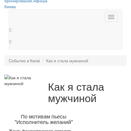
Toggle
navigation
Cобытие в Києві
Как я стала мужчиной
Как я стала
мужчиной
По мотивам пьесы
"Исполнитель желаний"
Жанр: фантастическая комедия