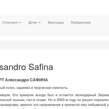
Спектаклі
Дітям
Виконавці
Майданчики
sandro Safina
РТ Алессандро САФИНА
й голос, харизма и творческая смелость.
певцом. Его кумиром всегда был и остается легендарный Энрике
ческой музыки, пел в опере. Но в 2000-м году он решил переключ
ранжировки, именно это направление и принесло ему небывалый у