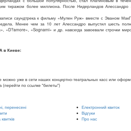
ерландах с большой популярностью, стал платиновым в течен
щим тиражом более миллиона. После Нидерландов Алессандро 
в записи саундтрека к фильму «Мулен Руж» вместе с Эваном МакГ
предела. Менее чем за 10 лет Алессандро выпустил шесть пол
a», «D?amore», «Sognami» и др. навсегда завоевали строчки мир
А в Киеве:
 можно уже в сети наших концертно-театральных касс или оформи
а (перейти по ссылке "билеты")
і, перенесені
Електронний квиток
вити
Відгуки
 квитків
Про нас