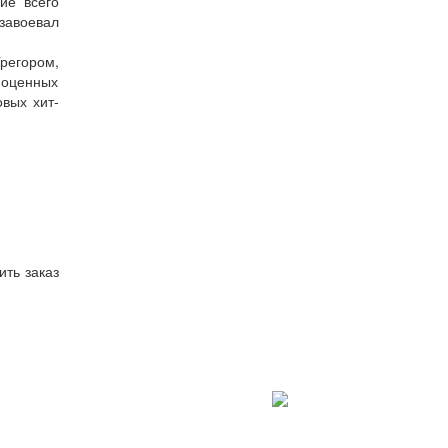
ие всего
завоевал
регором,
ноценных
овых хит-
ть заказ