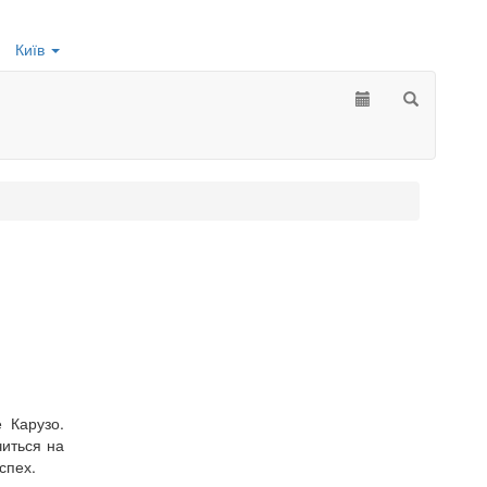
Київ
 Карузо.
иться на
спех.