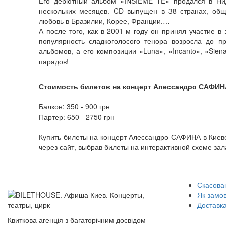
Его дебютный альбом «INSIEME TE» продался в Нид
нескольких месяцев. CD выпущен в 38 странах, об
любовь в Бразилии, Корее, Франции.…
А после того, как в 2001-м году он принял участие 
популярность сладкоголосого тенора возросла до 
альбомов, а его композиции «Luna», «Incanto», «Sien
парадов!
Стоимость билетов на концерт Алессандро САФИН
Балкон: 350 - 900 грн
Партер: 650 - 2750 грн
Купить билеты на концерт Алессандро САФИНА в Киеве
через сайт, выбрав билеты на интерактивной схеме зал
Скасован
Як замо
Доставка
Квиткова агенція з багаторічним досвідом