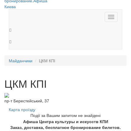
Toggle
navigation
Майданчики
ЦКМ КПІ
ЦКМ КПІ
пр-т Берестейський, 37
Карта проїзду
Події за Вашим запитом не знайдені
Афиша Центра культуры и искусств КПИ
Заказ, доставка, бесплатное бронирование билетов.