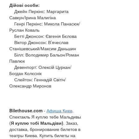
Дійові особи:
Джейн Перкінс: Маргарита
Савкун/Ірина Малигіна
Генрі Перкінс: Микола Панасюк/
Руслан Коваль
Бетті Джонсон: Євгенія Бєлова
Віктор Джонсон: В’ячеслав
Станішевський/Максим Даньшин
Білл: Володимир Бальон/Роман
Павлюк
Девенпорт: Олексій Цуркан/
Богдан Колєснік
Слейтон: Геннадій Світіч/
Олександр Миронов
Bilethouse.com
-
Афиша Киев
.
Спектакль Я куплю тебе Мальдивы
(
Я
куплю
тобі
Мальдіви)
.
Заказ
,
доставка
,
бронирование билетов в
театры Киева. Купить билеты на