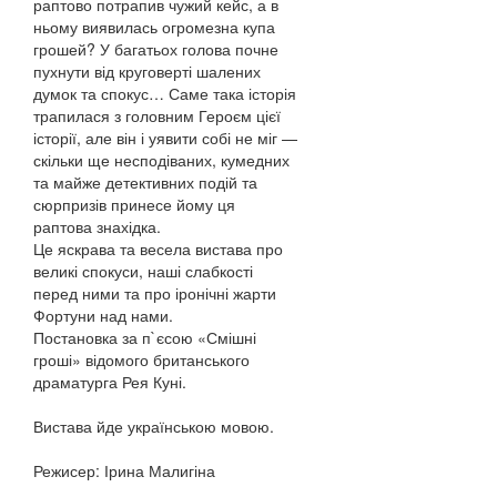
раптово потрапив чужий кейс, а в
ньому виявилась огромезна купа
грошей? У багатьох голова почне
пухнути від круговерті шалених
думок та спокус… Саме така історія
трапилася з головним Героєм цієї
історії, але він і уявити собі не міг —
скільки ще несподіваних, кумедних
та майже детективних подій та
сюрпризів принесе йому ця
раптова знахідка.
Це яскрава та весела вистава про
великі спокуси, наші слабкості
перед ними та про іронічні жарти
Фортуни над нами.
Постановка за п`єсою «Смішні
гроші» відомого британського
драматурга Рея Куні.
Вистава йде українською мовою.
Режисер: Ірина Малигіна