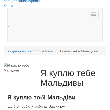
Toggle
navigation
Антрепризи, гастролі в Києві
Я куплю тебе Мальдивы
Я куплю тебе
Мальдивы
Я
куплю
тобі
Мальдіви
Що б Ви робили, якби до Ваших рук