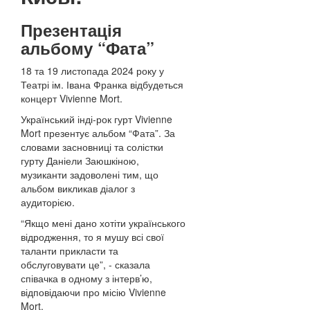
Презентація
альбому “Фата”
18 та 19 листопада 2024 року у
Театрі ім. Івана Франка відбудеться
концерт Vivienne Mort.
Український інді-рок гурт Vivienne
Mort презентує альбом “Фата”. За
словами засновниці та солістки
гурту Даніели Заюшкіною,
музиканти задоволені тим, що
альбом викликав діалог з
аудиторією.
“Якщо мені дано хотіти українського
відродження, то я мушу всі свої
таланти прикласти та
обслуговувати це”, - сказала
співачка в одному з інтерв’ю,
відповідаючи про місію Vivienne
Mort.