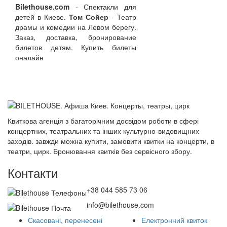
Bilethouse.com
- Спектакли для
детей в Киеве.
Том Сойер
- Театр
драмы и комедии на Левом берегу.
Заказ, доставка, бронирование
билетов детям. Купить билеты
оналайн
Квиткова агенція з багаторічним досвідом роботи в сфері
концертних, театральних та інших культурно-видовищних
заходів. завжди можна купити, замовити квитки на концерти, в
театри, цирк. Бронювання квитків без сервісного збору.
Контакти
+38 044 585 73 06
info@bilethouse.com
Скасовані, перенесені
Електронний квиток