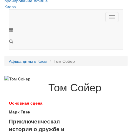
Toggle
navigation
Афіша дітям в Києві
Том Сойер
Том Сойер
Основная сцена
Марк Твен
Приключенческая
история о дружбе и