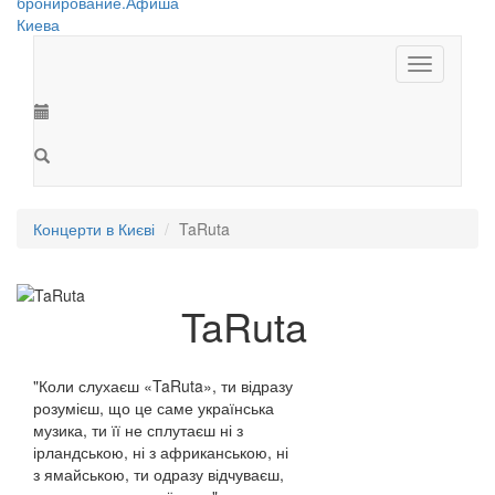
Toggle
navigation
Концерти в Києві
TaRuta
TaRuta
"Коли слухаєш «TaRuta», ти відразу
розумієш, що це саме українська
музика, ти її не сплутаєш ні з
ірландською, ні з африканською, ні
з ямайською, ти одразу відчуваєш,