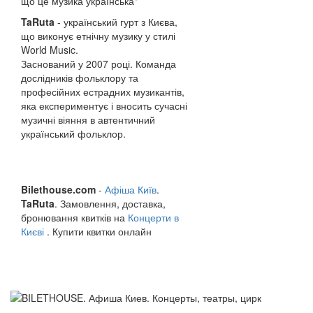
що це музика українська"
TaRuta
- український гурт з Києва,
що виконує етнічну музику у стилі
World Music.
Заснований у 2007 році. Команда
дослідників фольклору та
професійних естрадних музикантів,
яка експериментує і вносить сучасні
музичні віяння в автентичний
український фольклор.
Bilethouse
.
com
-
Афіша Київ
.
TaRuta
. Замовлення, доставка,
бронювання квитків на
Концерти в
Києві
. Купити квитки онлайн