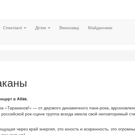
Спектаклі
Дітям
Виконавці
Майданчики
аканы
онцерт
в
Atlas.
а «Тараканов!» — от дерзкого динамичного панк-рока, вдохновлен
 российской рок-сцене группа всегда имела свой неповторимый сти
ущая через край энергия, это юность и искренность, это огромн
 рок-музыка!