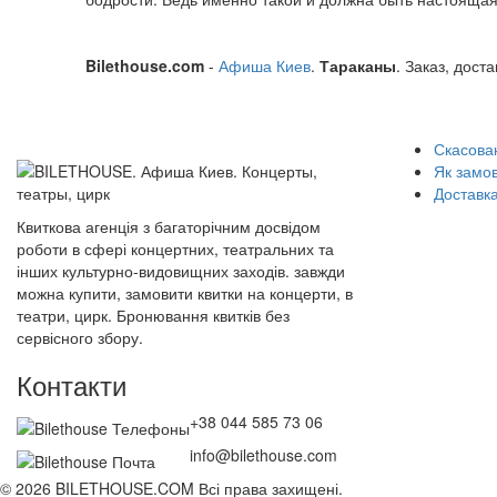
Bilethouse.com
-
Афиша Киев
.
Тараканы
. Заказ, дост
Скасован
Як замо
Доставка
Квиткова агенція з багаторічним досвідом
роботи в сфері концертних, театральних та
інших культурно-видовищних заходів. завжди
можна купити, замовити квитки на концерти, в
театри, цирк. Бронювання квитків без
сервісного збору.
Контакти
+38 044 585 73 06
info@bilethouse.com
© 2026 BILETHOUSE.COM Всі права захищені.