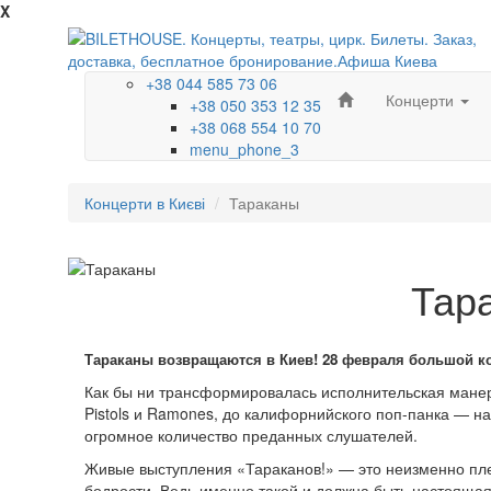
X
+38 044 585 73 06
Концерти
+38 050 353 12 35
+38 068 554 10 70
menu_phone_3
Концерти в Києві
Тараканы
Тар
Тараканы
возвращаются
в Киев!
28 февраля
большой
к
Как бы ни трансформировалась исполнительская манер
Pistols и Ramones, до калифорнийского поп-панка — на
огромное количество преданных слушателей.
Живые выступления «Тараканов!» — это неизменно плещ
бодрости. Ведь именно такой и должна быть настоящая