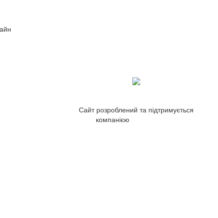
лайн
Сайт розроблений та підтримується
компанією
ZetWeb Studio