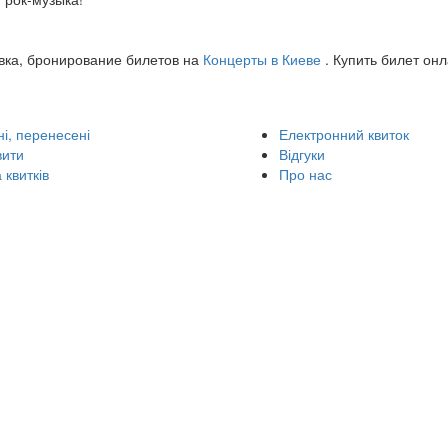
авка, бронирование билетов на
Концерты в Киеве
. Купить билет он
і, перенесені
Електронний квиток
вити
Відгуки
 квитків
Про нас