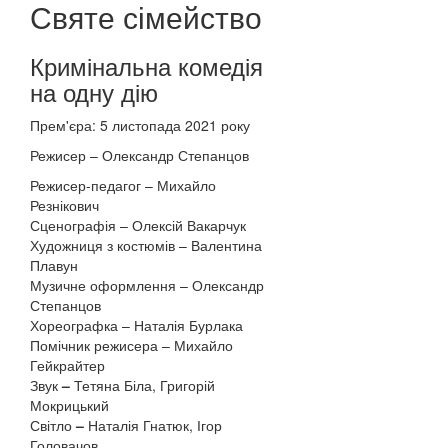
Святе сімейство
Кримінальна комедія
на одну дію
Прем'єра: 5 листопада 2021 року
Режисер
–
Олександр Степанцов
Режисер-педагог
–
Михайло
Резнікович
Сценографія
–
Олексій Вакарчук
Художниця з костюмів – Валентина
Плавун
Музичне оформлення
–
Олександр
Степанцов
Хореографка – Наталія Бурлака
Помічник режисера
–
Михайло
Гейкрайтер
Звук
–
Тетяна Біла, Григорій
Мокрицький
Світло
–
Наталія Гнатюк, Ігор
Головачов