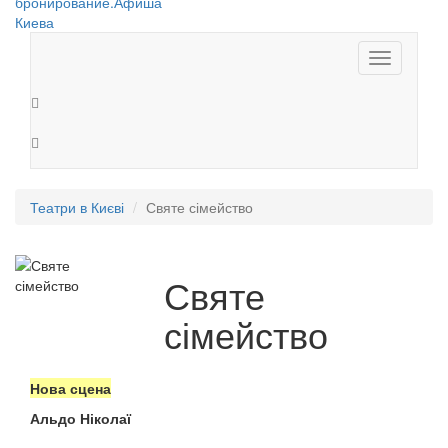
Toggle
navigation
Театри в Києві
Святе сімейство
Святе
сімейство
Нова сцена
Альдо Ніколаї