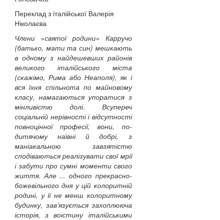
Переклад з італійської Валерія
Ніколаєва
Члени «святої родини» Карручо
(батько, мати та син) мешкають
в одному з найдешевших районів
великого італійського міста
(скажімо, Рима або Неаполя), як і
вся їхня спільнота по майновому
класу, намагаються упоратися з
мінливістю долі. Всупереч
соціальній нерівності і відсутності
повноцінної професії, вони, по-
дитячому наївні й добрі, з
маніакальною завзятістю
сподіваються реалізувати свої мрії
і забути про сумні моменти свого
життя. Але ... одного прекрасно-
божевільного дня у цій колоритній
родині, у її не менш колоритному
будинку, зав’язується захоплююча
історія, з воістину італійськими