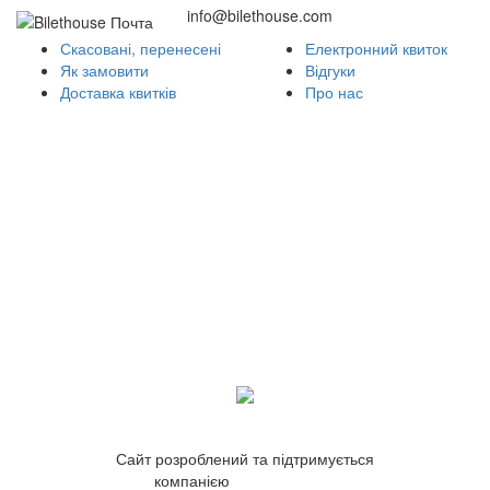
info@bilethouse.com
Скасовані, перенесені
Електронний квиток
Як замовити
Відгуки
Доставка квитків
Про нас
Сайт розроблений та підтримується
компанією
ZetWeb Studio