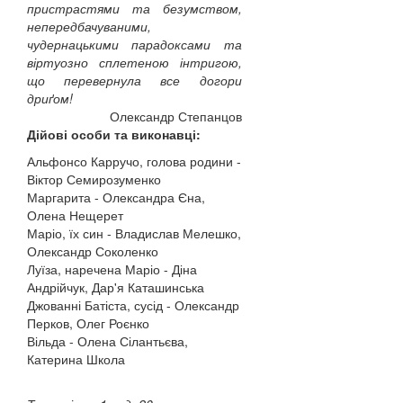
пристрастями та безумством,
непередбачуваними,
чудернацькими парадоксами та
віртуозно сплетеною інтригою,
що перевернула все догори
дриґом!
Олександр Степанцов
Дійові особи та виконавці:
Альфонсо Карручо, голова родини -
Віктор Семирозуменко
Маргарита - Олександра Єна,
Олена Нещерет
Маріо, їх син - Владислав Мелешко,
Олександр Соколенко
Луїза, наречена Маріо - Діна
Андрійчук, Дар'я Каташинська
Джованні Батіста, сусід - Олександр
Перков, Олег Роєнко
Вільда - Олена Сілантьєва,
Катерина Школа