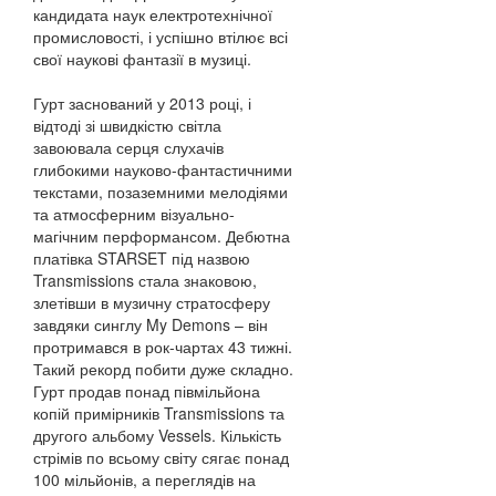
кандидата наук електротехнічної
промисловості, і успішно втілює всі
свої наукові фантазії в музиці.
Гурт заснований у 2013 році, і
відтоді зі швидкістю світла
завоювала серця слухачів
глибокими науково-фантастичними
текстами, позаземними мелодіями
та атмосферним візуально-
магічним перформансом. Дебютна
платівка STARSET під назвою
Transmissions стала знаковою,
злетівши в музичну стратосферу
завдяки синглу My Demons – він
протримався в рок-чартах 43 тижні.
Такий рекорд побити дуже складно.
Гурт продав понад півмільйона
копій примірників Transmissions та
другого альбому Vessels. Кількість
стрімів по всьому світу сягає понад
100 мільйонів, а переглядів на