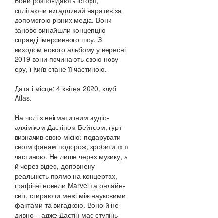
Вони розповідають історії,
сплітаючи вигадливий наратив за
допомогою різних медіа. Вони
заново винайшли концепцію
справді імерсивного шоу. З
виходом нового альбому у вересні
2019 вони починають свою нову
еру, і Київ стане її частиною.
Дата і місце: 4 квітня 2020, клуб
Atlas.
На чолі з енігматичним аудіо-
алхіміком Дастіном Бейтсом, гурт
визначив свою місію: подарувати
своїм фанам подорож, зробити їх її
частиною. Не лише через музику, а
й через відео, доповнену
реальність прямо на концертах,
графічні новели Marvel та онлайн-
світ, стираючи межі між науковими
фактами та вигадкою. Воно й не
дивно – адже Дастін має ступінь