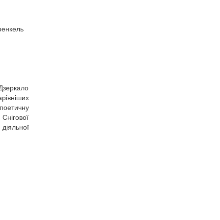
ренкель
Дзеркало
арівніших
 поетичну
 Снігової
 діяльної