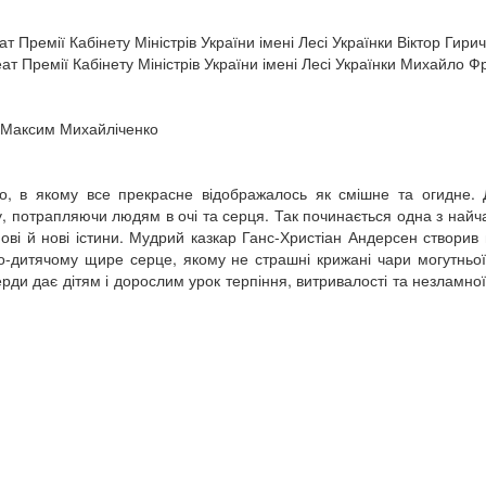
 Премії Кабінету Міністрів України імені Лесі Українки Віктор Гирич
ат Премії Кабінету Міністрів України імені Лесі Українки Михайло Ф
и Максим Михайліченко
ло, в якому все прекрасне відображалось як смішне та огидне. 
іту, потрапляючи людям в очі та серця. Так починається одна з найч
ові й нові істини. Мудрий казкар Ганс-Христіан Андерсен створив
 по-дитячому щире серце, якому не страшні крижані чари могутньої
ди дає дітям і дорослим урок терпіння, витривалості та незламної