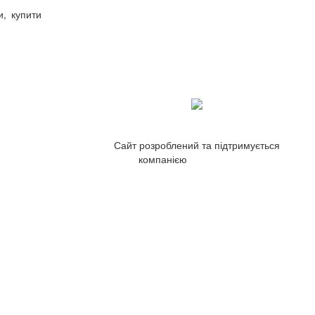
, купити
Сайт розроблений та підтримується
компанією
ZetWeb Studio