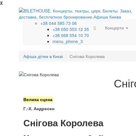
X
+38 044 585 73 06
Концерти
+38 050 353 12 35
+38 068 554 10 70
menu_phone_3
Афіша дітям в Києві
Снігова Королева
Сні
Велика сцена
Г.-Х. Андресен
Снігова Королева