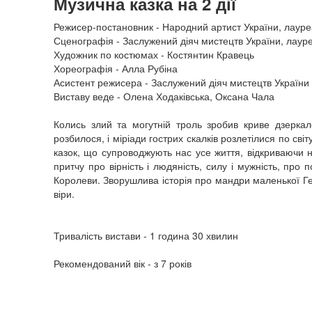
Музична казка на 2 дії
Режисер-постановник - Народний артист України, лауреат
Сценографія - Заслужений діяч мистецтв України, лауре
Художник по костюмах - Костянтин Кравець
Хореографія - Алла Рубіна
Асистент режисера - Заслужений діяч мистецтв Україн
Виставу веде - Олена Ходаківська, Оксана Чала
Колись злий та могутній троль зробив криве дзерка
розбилося, і міріади гострих скалків розлетілися по св
казок, що супроводжують нас усе життя, відкриваючи н
притчу про вірність і людяність, силу і мужність, про
Королеви. Зворушлива історія про мандри маленької Гер
віри.
Тривалість вистави - 1 година 30 хвилин
Рекомендований вік - з 7 років