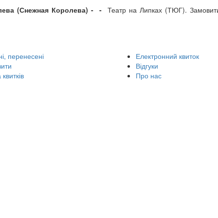
лева (Снежная Королева) -
-
Театр на Липках (ТЮГ). Замовити
і, перенесені
Електронний квиток
вити
Відгуки
 квитків
Про нас