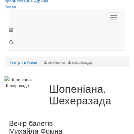
Toggle
navigation
Театри в Києві
Шопеніана. Шехеразада
Шопеніана.
Шехеразада
Вечір балетів
Михайла Фокіна