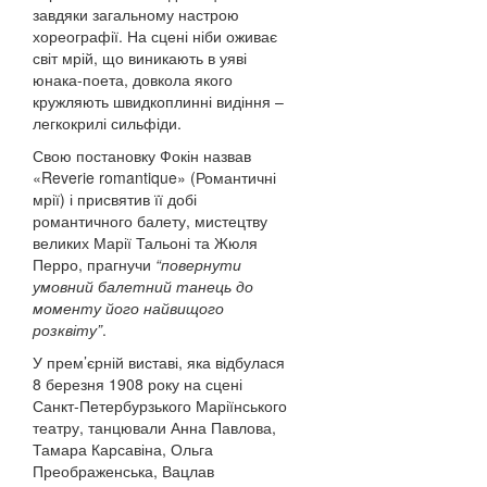
завдяки загальному настрою
хореографії. На сцені ніби оживає
світ мрій, що виникають в уяві
юнака-поета, довкола якого
кружляють швидкоплинні видіння –
легкокрилі сильфіди.
Свою постановку Фокін назвав
«Reverie romantique» (Романтичні
мрії) і присвятив її добі
романтичного балету, мистецтву
великих Марії Тальоні та Жюля
Перро, прагнучи
“повернути
умовний балетний танець до
моменту його найвищого
розквіту”
.
У прем’єрній виставі, яка відбулася
8 березня 1908 року на сцені
Санкт-Петербурзького Маріїнського
театру, танцювали Анна Павлова,
Тамара Карсавіна, Ольга
Преображенська, Вацлав