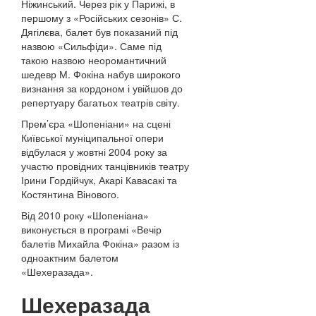
Ніжинський. Через рік у Парижі, в
першому з «Російських сезонів» С.
Дягілєва, балет був показаний під
назвою «Сильфіди». Саме під
такою назвою неоромантичний
шедевр М. Фокіна набув широкого
визнання за кордоном і увійшов до
репертуару багатьох театрів світу.
Прем’єра «Шопеніани» на сцені
Київської муніципальної опери
відбулася у жовтні 2004 року за
участю провідних танцівників театру
Ірини Гордійчук, Акарі Кавасакі та
Костянтина Вінового.
Від 2010 року «Шопеніана»
виконується в програмі «Вечір
балетів Михайла Фокіна» разом із
одноактним балетом
«Шехеразада».
Шехеразада