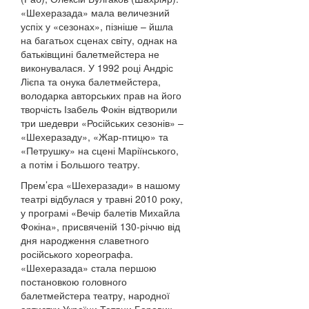
«Шехеразада» мала величезний
успіх у «сезонах», пізніше – йшла
на багатьох сценах світу, однак на
батьківщині балетмейстера не
виконувалася. У 1992 році Андріс
Лієпа та онука балетмейстера,
володарка авторських прав на його
творчість Ізабель Фокін відтворили
три шедеври «Російських сезонів» –
«Шехеразаду», «Жар-птицю» та
«Петрушку» на сцені Маріїнського,
а потім і Большого театру.
Прем’єра «Шехеразади» в нашому
театрі відбулася у травні 2010 року,
у програмі «Вечір балетів Михайла
Фокіна», присвяченій 130-річчю від
дня народження славетного
російського хореографа.
«Шехеразада» стала першою
постановкою головного
балетмейстера театру, народної