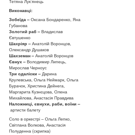
Тетяна Лук’янець
Виконавці:
Зобеїда –
Оксана Бондаренко, Яна
Губанова
Золотий раб –
Владислав
Євтушенко
Шахріяр –
Анатолій Воронцов,
Олександр Душаков
Шахземан –
Анатолій Воронцов
Євнух –
Володимир Липець,
Мирослав Черноус
Три одаліски –
Дарина
Крулевська, Ольга Неймарк, Ольга
Бурачок, Христина Дейнега,
Маргарита Кузнєцова, Олена
Михайлова, Анастасія Правдива
Наложниці, євнухи, раби, воїни –
артисти балету
Соло в оркестрі – Ольга Лепко,
Світлана Волкова, Анастасія
Полуденна (скрипка)