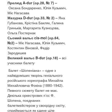
Прелюд A-dur (ор.28, № 7) –
Оксана Бондаренко, Юлія Кузьмич,
Міє Нагасава
Мазурка D-dur (ор.33, № 2) –
Яна
Губанова, Крістіна Бакляк, Галина
Гриньків, Маргарита Кузнєцова,
Ольга Постернак
Сьомий вальс cis-mol (ор.64,
№2) –
Міє Нагасава, Юлія Кузьмич,
Костянтин Віновой, Федір
Зародишев
Великий вальс B-dur (ор.18) –
всі
учасники балету
Балет «Шопеніана» – одне з
найвідоміших творінь геніального
російського хореографа Михайла
Михайловича Фокіна (1880-1942).
Певного сюжету балет не має.
Декілька оркестрових п’єс Ф.
Шопена, поєднаних
балетмейстером у своєрідну сюїту,
сприймаються як єдине ціле