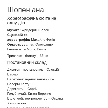
Шопеніана
Хореографічна сюїта на
одну дію
Музика:
Фридерик Шопен
Сценарій та
хореографія:
Михайло Фокін
Оркестрування:
Олександр
Глазунов та Моріс Келлер
Тривалість балету – 35 хв
Постановний склад
Диригент-постановник – Олексій
Баклан
Балетмейстер-постановник –
Валерій Ковтун
Диригенти – Сергій
Голубничий, Євген Воронко
Балетмейстер-репетитор – Оксана
Хамровська
Режисер, який веде виставу –