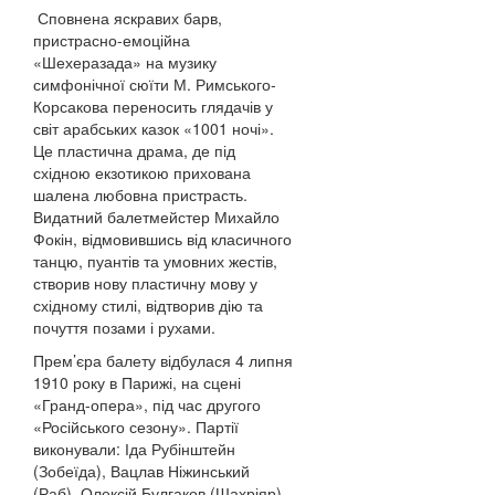
Сповнена яскравих барв,
пристрасно-емоційна
«Шехеразада» на музику
симфонічної сюїти М. Римського-
Корсакова переносить глядачів у
світ арабських казок «1001 ночі».
Це пластична драма, де під
східною екзотикою прихована
шалена любовна пристрасть.
Видатний балетмейстер Михайло
Фокін, відмовившись від класичного
танцю, пуантів та умовних жестів,
створив нову пластичну мову у
східному стилі, відтворив дію та
почуття позами і рухами.
Прем’єра балету відбулася 4 липня
1910 року в Парижі, на сцені
«Гранд-опера», під час другого
«Російського сезону». Партії
виконували: Іда Рубінштейн
(Зобеїда), Вацлав Ніжинський
(Раб), Олексій Булгаков (Шахріяр).