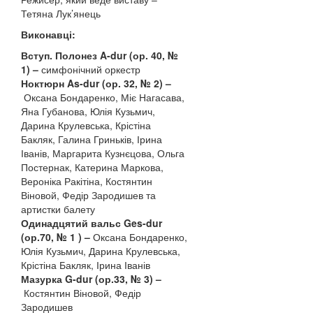
Тетяна Лук’янець
Виконавці:
Вступ. Полонез A-dur (ор. 40, №
1) –
симфонічний оркестр
Ноктюрн As-dur (ор. 32, № 2) –
Оксана Бондаренко, Міє Нагасава,
Яна Губанова, Юлія Кузьмич,
Дарина Крулевська, Крістіна
Бакляк, Галина Гриньків, Ірина
Іванів, Маргарита Кузнєцова, Ольга
Постернак, Катерина Маркова,
Вероніка Ракітіна, Костянтин
Віновой, Федір Зародишев та
артистки балету
Одинадцятий вальс Ges-dur
(ор.70, № 1 ) –
Оксана Бондаренко,
Юлія Кузьмич, Дарина Крулевська,
Крістіна Бакляк, Ірина Іванів
Мазурка G-dur (ор.33, № 3) –
Костянтин Віновой, Федір
Зародишев