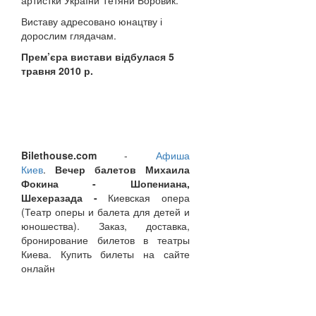
артистки України Тетяни Боровик.
Виставу адресовано юнацтву і
дорослим глядачам.
Прем’єра вистави відбулася 5
травня 2010 р.
Bilethouse.com
-
Афиша
Киев
.
Вечер балетов Михаила
Фокина -
Шопениана,
Шехеразада -
Киевская опера
(Театр оперы и балета для детей и
юношества). Заказ, доставка,
бронирование билетов в театры
Киева. Купить билеты на сайте
онлайн