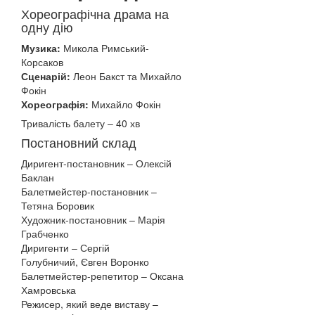
Хореографічна драма на
одну дію
Музика:
Микола Римський-
Корсаков
Сценарій:
Леон Бакст та Михайло
Фокін
Хореографія:
Михайло Фокін
Тривалість балету – 40 хв
Постановний склад
Диригент-постановник – Олексій
Баклан
Балетмейстер-постановник –
Тетяна Боровик
Художник-постановник – Марія
Грабченко
Диригенти – Сергій
Голубничий, Євген Воронко
Балетмейстер-репетитор – Оксана
Хамровська
Режисер, який веде виставу –