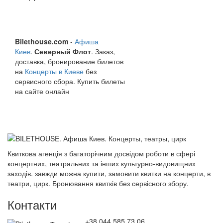
Bilethouse.com
-
Афиша
Киев
.
Северный Флот
. Заказ,
доставка, бронирование билетов
на
Концерты в Киеве
без
сервисного сбора. Купить билеты
на сайте онлайн
Квиткова агенція з багаторічним досвідом роботи в сфері
концертних, театральних та інших культурно-видовищних
заходів. завжди можна купити, замовити квитки на концерти, в
театри, цирк. Бронювання квитків без сервісного збору.
Контакти
+38 044 585 73 06