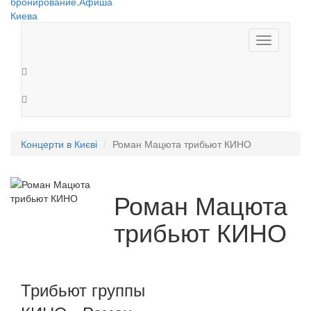
Toggle
navigation
Концерти в Києві
Роман Мацюта трибьют КИНО
Роман Мацюта
трибьют КИНО
Трибьют группы