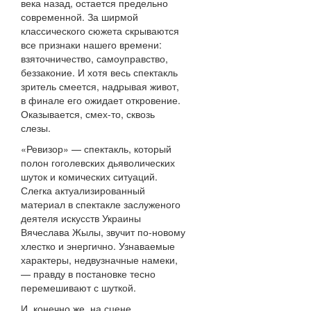
века назад, остается предельно
современной. За ширмой
классического сюжета скрываются
все признаки нашего времени:
взяточничество, самоуправство,
беззаконие. И хотя весь спектакль
зритель смеется, надрывая живот,
в финале его ожидает откровение.
Оказывается, смех-то, сквозь
слезы.
«Ревизор» — спектакль, который
полон гоголевских дьяволических
шуток и комических ситуаций.
Слегка актуализированный
материал в спектакле заслуженого
деятеля искусств Украины
Вячеслава Жылы, звучит по-новому
хлестко и энергично. Узнаваемые
характеры, недвузначные намеки,
— правду в постановке тесно
перемешивают с шуткой.
И, конечно же, на сцене