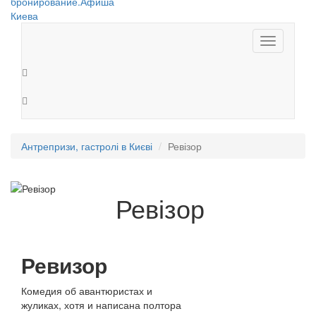
Toggle
navigation
Антрепризи, гастролі в Києві
Ревізор
Ревізор
Ревизор
Комедия об авантюристах и
жуликах, хотя и написана полтора