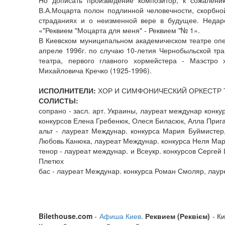
Но дописать произведение композитор, к сожалени
В.А.Моцарта полон подлинной человечности, скорбно
страданиях и о неизменной вере в будущее. Неда
«"Реквием "Моцарта для меня" - Реквием "№ 1».
В Киевском муниципальном академическом театре опе
апреле 1996г. по случаю 10-летия Чернобыльской тра
театра, первого главного хормейстера - Маэстро 
Михайловича Кречко (1925-1996).
ИСПОЛНИТЕЛИ:
ХОР И СИМФОНИЧЕСКИЙ ОРКЕСТР 
СОЛИСТЫ:
сопрано - засл. арт. Украины, лауреат междунар конку
конкурсов Елена Гребенюк, Олеся Биласюк, Алла Приг
альт - лауреат Междунар. конкурса Мария Буймистер
Любовь Канюка, лауреат Междунар. конкурса Неля Мар
тенор - лауреат междунар. и Всеукр. конкурсов Сергей
Плетюх
бас - лауреат Междунар. конкурса Роман Смоляр, лаур
Bilethouse.com
-
Афиша Киев
.
Реквием (Реквієм)
- Ки