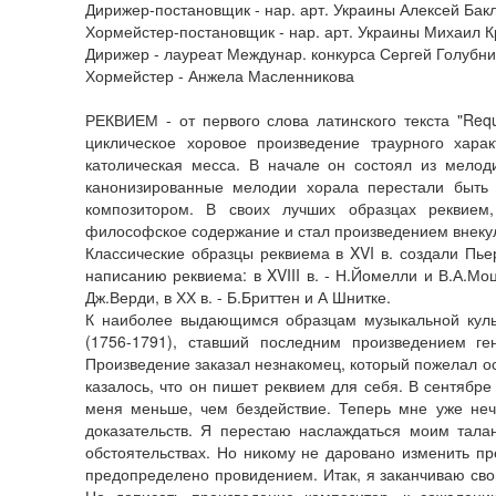
Дирижер-постановщик - нар. арт. Украины Алексей Бак
Хормейстер-постановщик - нар. арт. Украины Михаил К
Дирижер - лауреат Междунар. конкурса Сергей Голубн
Хормейстер - Анжела Масленникова
РЕКВИЕМ - от первого слова латинского текста "Requ
циклическое хоровое произведение траурного хара
католическая месса. В начале он состоял из мелод
канонизированные мелодии хорала перестали быть 
композитором. В своих лучших образцах реквием,
философское содержание и стал произведением внекуль
Классические образцы реквиема в XVI в. создали Пь
написанию реквиема: в XVIII в. - Н.Йомелли и В.А.М
Дж.Верди, в ХХ в. - Б.Бриттен и А Шнитке.
К наиболее выдающимся образцам музыкальной куль
(1756-1791), ставший последним произведением ге
Произведение заказал незнакомец, который пожелал ост
казалось, что он пишет реквием для себя. В сентябре 
меня меньше, чем бездействие. Теперь мне уже нече
доказательств. Я перестаю наслаждаться моим тала
обстоятельствах. Но никому не даровано изменить пр
предопределено провидением. Итак, я заканчиваю сво