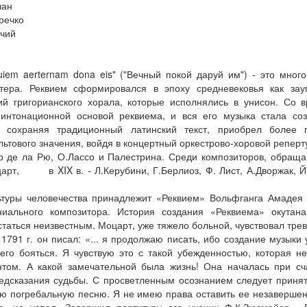
лан
речко
ичий
iem aerternam dona eis" ("Вечный покой даруй им") - это много
ктера. Реквием сформировался в эпоху средневековья как зау
ий григорианского хорала, которые исполнялись в унисон. Со 
интонационной основой реквиема, и вся его музыка стала соз
 сохраняя традиционный латинский текст, приобрел более г
тового значения, войдя в концертный оркестрово-хоровой реперт
ер де ла Рю, О.Лассо и Палестрина. Среди композиторов, обраща
оцарт, в XIX в. - Л.Керубини, Г.Берлиоз, Ф. Лист, А.Дворжак, Й
туры человечества принадлежит «Реквием» Вольфганга Амадея
ниального композитора. История создания «Реквиема» окутана
аться неизвестным. Моцарт, уже тяжело больной, чувствовал трев
1791 г. он писал: «... я продолжаю писать, ибо создание музыки
го бояться. Я чувствую это с такой убежденностью, которая не
нтом. А какой замечательной была жизнь! Она началась при сч
едсказания судьбы. С просветленным осознанием следует принять
ю погребальную песню. Я не имею права оставить ее незавершенно