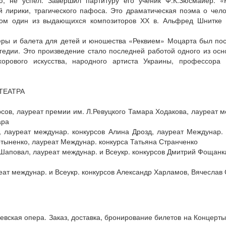
ю, не успел. Завершил партитуру его ученик Ф.К.Зюсмайер. «
й лирики, трагического пафоса. Это драматическая поэма о чело
ром один из выдающихся композиторов ХХ в. Альфред Шнитке 
ры и балета для детей и юношества «Реквием» Моцарта был пос
гедии. Это произведение стало последней работой одного из осн
хорового искусства, народного артиста Украины, профессора
ТЕАТРА
рсов, лауреат премии им. Л.Ревуцкого Тамара Ходакова, лауреат 
ара
, лауреат междунар. конкурсов Алина Дрозд, лауреат Междунар. 
тыненко, лауреат Междунар. конкурса Татьяна Странченко
 Шаповал, лауреат междунар. и Всеукр. конкурсов Дмитрий Фощанк
еат междунар. и Всеукр. конкурсов Александр Харламов, Вячеслав
евская опера. Заказ, доставка, бронирование билетов на Концерты