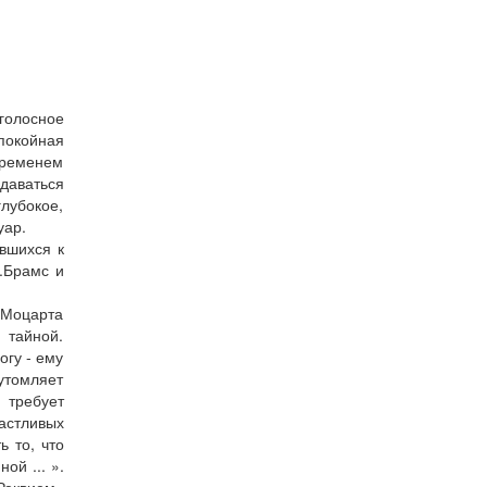
голосное
покойная
временем
даваться
лубокое,
уар.
вшихся к
.Брамс и
 Моцарта
 тайной.
огу - ему
 утомляет
 требует
астливых
 то, что
й ... ».