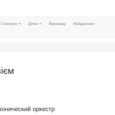
Спектаклі
Дітям
Виконавці
Майданчики
ієм
фонический оркестр