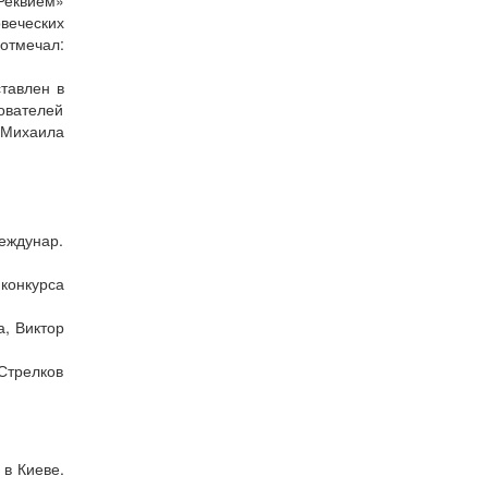
Реквием»
веческих
отмечал:
тавлен в
ователей
 Михаила
междунар.
конкурса
а, Виктор
 Стрелков
 в Киеве.