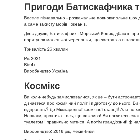
Пригоди Батискафчика т
Веселе пізнавально - розважальне повнокупольне шоу д
а саме захисту морів і океанів.
Двоє друзів, Батискафчик і Морський Коник, дбають про ч
порятунок маленької черепашки, що застрягла в пластиков
Тривалість 26 хвилин
Рік 2021
Вік
4+
Виробництво Україна
Космікс
Ви коли-небудь замислювалися, як це – бути астронавт
дізнаєтеся про космічний політ і підготовку до нього. В
відправить? До Міжнародної космічної станції! Але не
Навпаки, практика - ось, що важливо! Ви навчитесь спати
туалетом і правильно митися. А потім грандіозний фіна
Виробництво: 2018 рік, Чехія-Індія