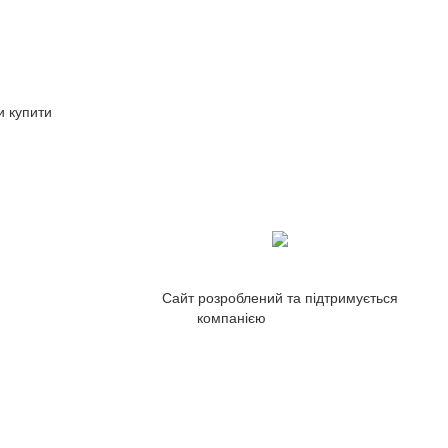
и купити
Сайт розроблений та підтримується
компанією
ZetWeb Studio