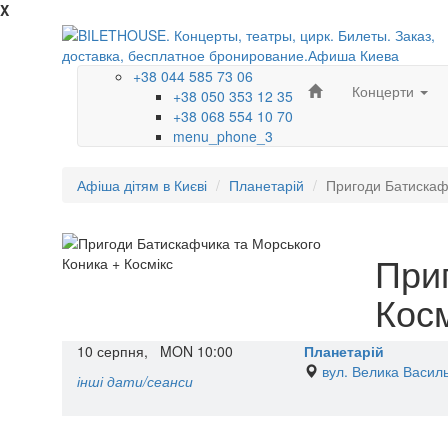
X
+38 044 585 73 06
Концерти
+38 050 353 12 35
+38 068 554 10 70
menu_phone_3
Афіша дітям в Києві
Планетарій
Пригоди Батискафч
При
Косм
10
серпня,
MON
10:00
Планетарій
вул. Велика Василь
інші дати/сеанси