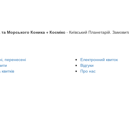
 та Морського Коника + Космікс
- Київський Планетарій. Замовит
і, перенесені
Електронний квиток
вити
Відгуки
 квитків
Про нас