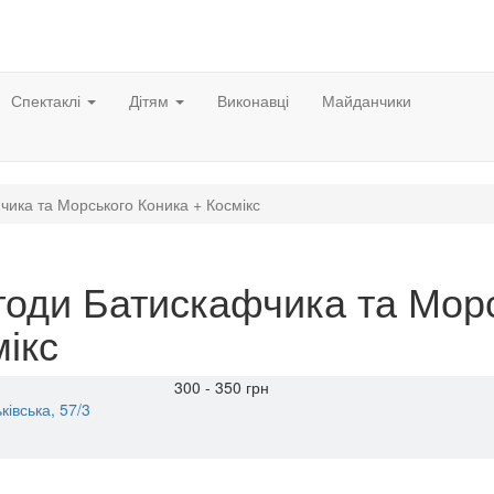
Спектаклі
Дітям
Виконавці
Майданчики
ика та Морського Коника + Космікс
годи Батискафчика та Морс
ікс
300 - 350 грн
ківська, 57/3