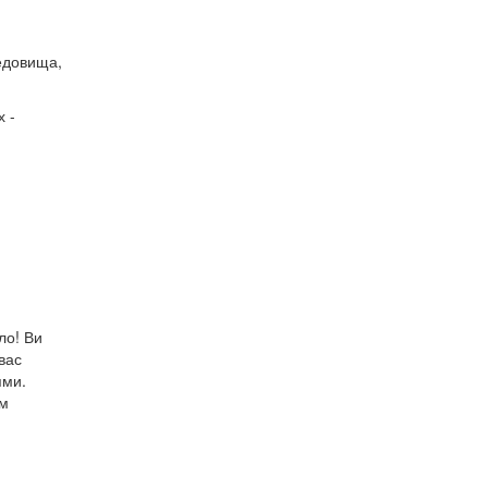
редовища,
х -
ло! Ви
 вас
ями.
им