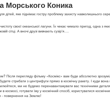
а Морського Коника
ля дітей, яке піднімає гостру проблему захисту навколишнього се
истоту своєї океанської лагуни. Їх чекає чимало пригод, одна з яки
ій сітці. А вночі друзі вивчають сузір'я….
ом? Після перегляду фільму «Космікс» вам буде абсолютно зрозумі
и будете стрибати з центрифуги прямо в космічну ракету. І куди вона
 хвилюйтеся, ми не будемо перенавантажувати вас технічними детал
 в космосі, готувати їжу у космічний спосіб, користуватися космічн
л - повернення на Землю!