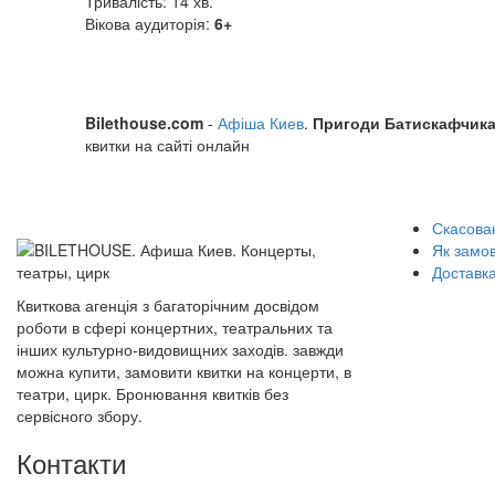
Тривалість: 14 хв.
Вікова аудиторія:
6+
Bilethouse.com
-
Афіша Киев
.
Пригоди Батискафчика
квитки на сайті онлайн
Скасован
Як замо
Доставка
Квиткова агенція з багаторічним досвідом
роботи в сфері концертних, театральних та
інших культурно-видовищних заходів. завжди
можна купити, замовити квитки на концерти, в
театри, цирк. Бронювання квитків без
сервісного збору.
Контакти