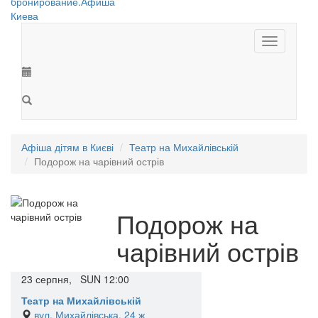
Toggle
navigation
Афіша дітям в Києві
Театр на Михайлівській
Подорож на чарівний острів
Подорож на
чарівний острів
23
серпня,
SUN
12:00
Театр на Михайлівській
вул. Михайлівська, 24 ж