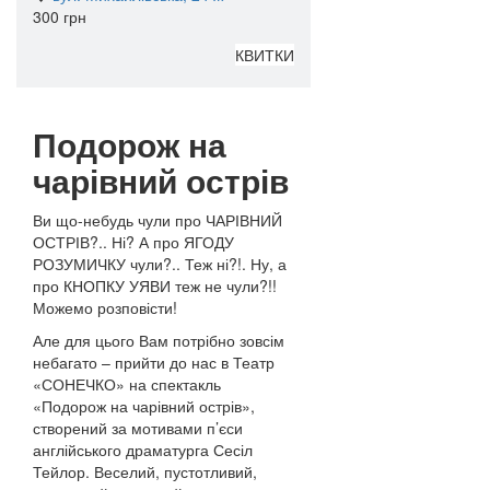
300 грн
КВИТКИ
Подорож на
чарівний острів
Ви що-небудь чули про ЧАРІВНИЙ
ОСТРІВ?.. Ні? А про ЯГОДУ
РОЗУМИЧКУ чули?.. Теж ні?!. Ну, а
про КНОПКУ УЯВИ теж не чули?!!
Можемо розповісти!
Але для цього Вам потрібно зовсім
небагато – прийти до нас в Театр
«СОНЕЧКО» на спектакль
«Подорож на чарівний острів»,
створений за мотивами п’єси
англійського драматурга Сесіл
Тейлор. Веселий, пустотливий,