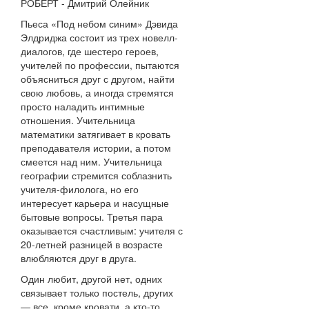
РОБЕРТ - Дмитрий Олейник
Пьеса «Под небом синим» Дэвида
Элдриджа состоит из трех новелл-
диалогов, где шестеро героев,
учителей по профессии, пытаются
объясниться друг с другом, найти
свою любовь, а иногда стремятся
просто наладить интимные
отношения. Учительница
математики затягивает в кровать
преподавателя истории, а потом
смеется над ним. Учительница
географии стремится соблазнить
учителя-филолога, но его
интересует карьера и насущные
бытовые вопросы. Третья пара
оказывается счастливым: учителя с
20-летней разницей в возрасте
влюбляются друг в друга.
Один любит, другой нет, одних
связывает только постель, других
— все, кроме кровати, а кто-то