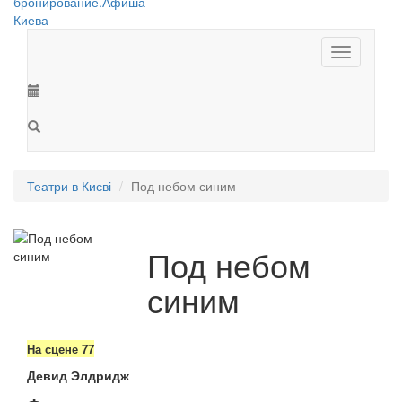
Toggle
navigation
Театри в Києві
Под небом синим
Под небом
синим
На сцене 77
Девид Элдридж