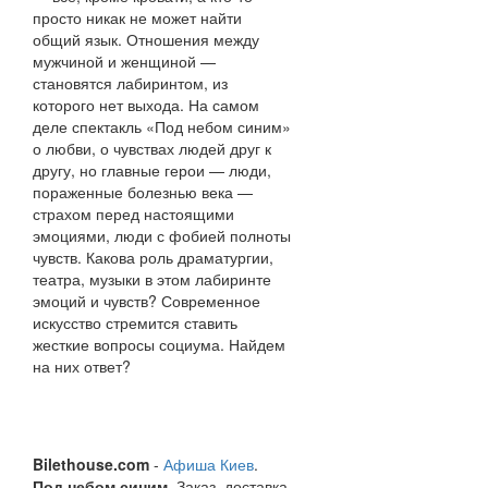
просто никак не может найти
общий язык. Отношения между
мужчиной и женщиной —
становятся лабиринтом, из
которого нет выхода. На самом
деле спектакль «Под небом синим»
о любви, о чувствах людей друг к
другу, но главные герои — люди,
пораженные болезнью века —
страхом перед настоящими
эмоциями, люди с фобией полноты
чувств. Какова роль драматургии,
театра, музыки в этом лабиринте
эмоций и чувств? Современное
искусство стремится ставить
жесткие вопросы социума. Найдем
на них ответ?
Bilethouse.com
-
Афиша Киев
.
Под небом синим
. Заказ, доставка,