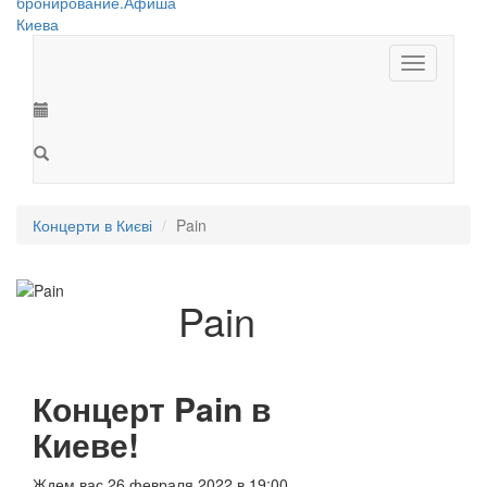
Toggle
navigation
Концерти в Києві
Pain
Pain
Концерт Pain в
Киеве!
Ждем вас 26 февраля 2022 в 19:00