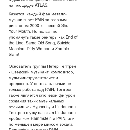
на площадке ATLAS.
Кажется, каждый фан металл-
музыки знает PAIN за главным
рингтоном 2000-х - песней Shut
Your Mouth. Но нельзя не
упомянуть такие бенгеры как End of
the Line, Same Old Song, Suicide
Machine, Dirty Woman и Zombie
Slam!
Основатель группы Петер Тегтгрен
- шведский музыкант, композитор,
мультиинструменталист и
продюсер. У него за плечами не
только работа над PAIN, Тегтгрен
также является ключевой фигурой
создания таких музыкальных
величин как Hypocrisy и Lindemann.
Тегтгрен шутку называл Lindemann
«ребенком Rammstein и PAIN, или
по меньшей мере миксом вокала
Rammstein и музыки PAIN».