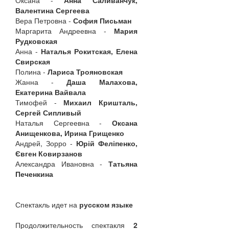
Оксана -
Анна Саливанчук,
Валентина Сергеева
Вера Петровна -
София Письман
Маргарита Андреевна -
Мария
Рудковская
Анна -
Наталья Рокитская, Елена
Свирская
Полина -
Лариса Трояновская
Жанна -
Даша Малахова,
Екатерина Вайвала
Тимофей -
Михаил Кришталь,
Сергей Сипливый
Наталья Сергеевна -
Оксана
Анищенкова, Ирина Грищенко
Андрей, Зорро -
Юрій Феліпенко,
Євген Ковирзанов
Александра Ивановна -
Татьяна
Печенкина
Спектакль идет на
русском языке
Продолжительность спектакля
2