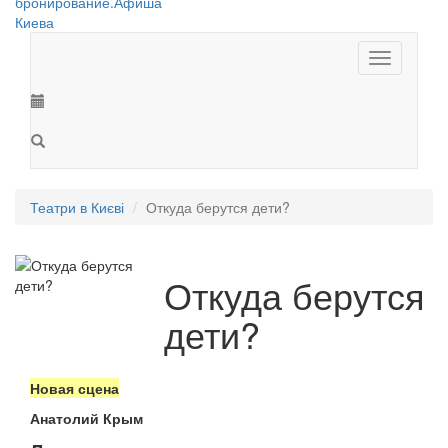
Toggle
navigation
Театри в Києві
Откуда берутся дети?
Откуда берутся
дети?
Новая сцена
Анатолий Крым