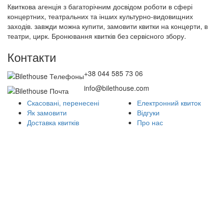
Квиткова агенція з багаторічним досвідом роботи в сфері
концертних, театральних та інших культурно-видовищних
заходів. завжди можна купити, замовити квитки на концерти, в
театри, цирк. Бронювання квитків без сервісного збору.
Контакти
+38 044 585 73 06
info@bilethouse.com
Скасовані, перенесені
Електронний квиток
Як замовити
Відгуки
Доставка квитків
Про нас