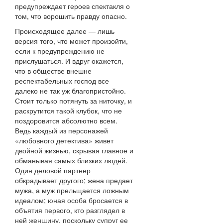
предупреждает героев спектакля о
том, что ворошить правду опасно.
Происходящее далее — лишь
версия того, что может произойти,
если к предупреждению не
прислушаться. И вдруг окажется,
что в обществе внешне
респектабельных господ все
далеко не так уж благопристойно.
Стоит только потянуть за ниточку, и
раскрутится такой клубок, что не
поздоровится абсолютно всем.
Ведь каждый из персонажей
«любовного детектива» живет
двойной жизнью, скрывая главное и
обманывая самых близких людей.
Один деловой партнер
обкрадывает другого; жена предает
мужа, а муж прельщается ложным
идеалом; юная особа бросается в
объятия первого, кто разглядел в
ней женщину, поскольку супруг ее