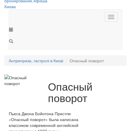
Toggle
navigation
Антрепризи, гастролі в Києві
Опасный поворот
Опасный
поворот
Пьеса Джона Бойнтона Пристли
«Опасный поворот» была написана
классиком современной английской