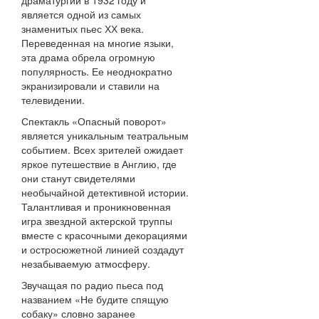
драматургии в 1932 году и
является одной из самых
знаменитых пьес ХХ века.
Переведенная на многие языки,
эта драма обрела огромную
популярность. Ее неоднократно
экранизировали и ставили на
телевидении.
Спектакль «Опасный поворот»
является уникальным театральным
событием. Всех зрителей ожидает
яркое путешествие в Англию, где
они станут свидетелями
необычайной детективной истории.
Талантливая и проникновенная
игра звездной актерской труппы
вместе с красочными декорациями
и остросюжетной линией создадут
незабываемую атмосферу.
Звучащая по радио пьеса под
названием «Не будите спящую
собаку» словно заранее