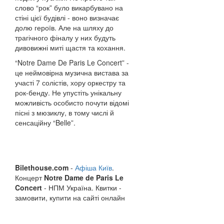
слово “рок” було викарбувано на
стіні цієї будівлі - воно визначає
долю героїв. Але на шляху до
трагічного фіналу у них будуть
дивовижні миті щастя та кохання.
“Notre Dame De Paris Le Concert” -
це неймовірна музична вистава за
участі 7 солістів, хору оркестру та
рок-бенду. Не упустіть унікальну
можливість особисто почути відомі
пісні з мюзиклу, в тому числі й
сенсаційну “Belle”.
Bilethouse.com
-
Афіша Київ
.
Концерт
Notre Dame de Paris Le
Concert
- НПМ Україна. Квитки -
замовити, купити на сайті онлайн