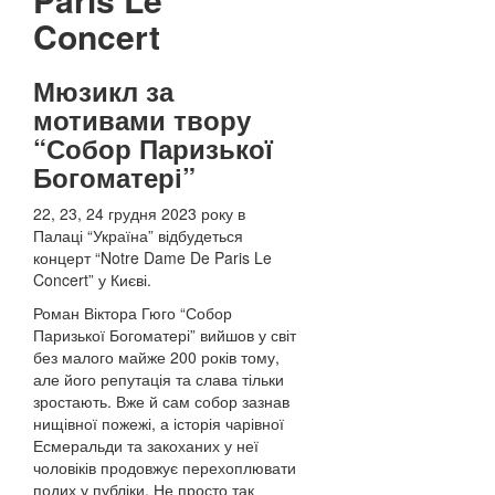
Concert
Мюзикл за
мотивами твору
“Собор Паризької
Богоматері”
22, 23, 24 грудня 2023 року в
Палаці “Україна” відбудеться
концерт “Notre Dame De Paris Le
Concert” у Києві.
Роман Віктора Гюго “Собор
Паризької Богоматері” вийшов у світ
без малого майже 200 років тому,
але його репутація та слава тільки
зростають. Вже й сам собор зазнав
нищівної пожежі, а історія чарівної
Есмеральди та закоханих у неї
чоловіків продовжує перехоплювати
подих у публіки. Не просто так