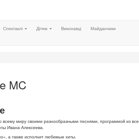
Спектаклі
Дітям
Виконавці
Майданчики
ze MC
е
по всему миру своими разнообразными песнями, программой из все
ппы Ивана Алексеева.
но», а также исполнит любимые хиты.