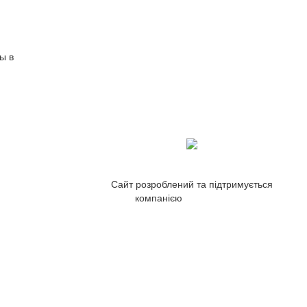
ы в
Сайт розроблений та підтримується
компанією
ZetWeb Studio