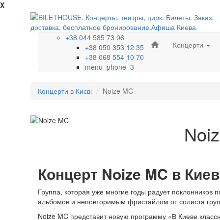
X
+38 044 585 73 06
Концерти
+38 050 353 12 35
+38 068 554 10 70
menu_phone_3
Концерти в Києві
Noize MC
Noi
Концерт Noize MC в Киев
Группа, которая уже многие годы радует поклонников 
альбомов и неповторимым фристайлом от солиста гру
Noize MC представит новую программу «В Киеве класс