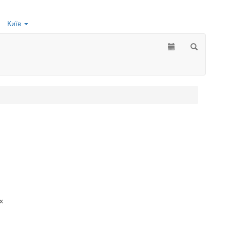
Київ
х