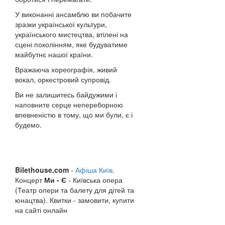
У виконанні ансамблю ви побачите
зразки української культури,
українського мистецтва, втілені на
сцені поколінням, яке будуватиме
майбутнє нашої країни.
Вражаюча хореографія, живий
вокал, оркестровий супровід.
Ви не залишитесь байдужими і
наповните серце непереборною
впевненістю в тому, що ми були, є і
будемо.
Bilethouse.com
-
Афіша Київ
.
Концерт
Ми - Є
- Київська опера
(Театр опери та балету для дітей та
юнацтва). Квитки - замовити, купити
на сайті онлайн