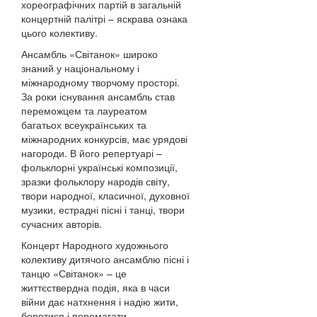
хореографічних партій в загальній
концертній палітрі – яскрава ознака
цього колективу.
Ансамбль «Світанок» широко
знаний у національному і
міжнародному творчому просторі.
За роки існування ансамбль став
переможцем та лауреатом
багатьох всеукраїнських та
міжнародних конкурсів, має урядові
нагороди. В його репертуарі –
фольклорні українські композиції,
зразки фольклору народів світу,
твори народної, класичної, духовної
музики, естрадні пісні і танці, твори
сучасних авторів.
Концерт Народного художнього
колективу дитячого ансамблю пісні і
танцю «Світанок» – це
життєствердна подія, яка в часи
війни дає натхнення і надію жити,
боротися і перемагати.