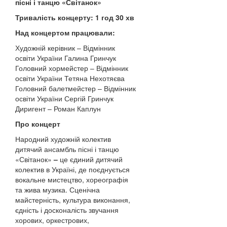
пісні і танцю «Світанок»
Тривалість концерту: 1 год 30 хв
Над концертом працювали:
Художній керівник – Відмінник
освіти України Галина Гринчук
Головний хормейстер – Відмінник
освіти України Тетяна Нехотяєва
Головний балетмейстер – Відмінник
освіти України Сергій Гринчук
Диригент – Роман Каплун
Про концерт
Народний художній колектив
дитячий ансамбль пісні і танцю
«Світанок»
–
це єдиний дитячий
колектив в Україні, де поєднується
вокальне мистецтво, хореографія
та жива музика. Сценічна
майстерність, культура виконання,
єдність і досконалість звучання
хорових, оркестрових,