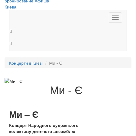
Toggle
navigation
Концерти в Києві
Ми - Є
Ми - Є
Ми – Є
Концерт Народного художнього
колективу дитячого ансамблю