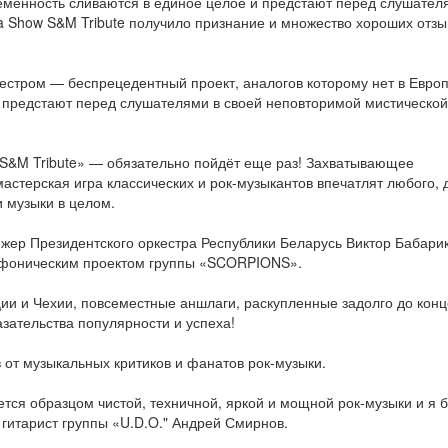
временность сливаются в единое целое и предстают перед слушател
ca Show S&M Tribute получило признание и множество хороших отзы
стром — беспрецедентный проект, аналогов которому нет в Европ
и предстают перед слушателями в своей неповторимой мистической
&M Tribute» — обязательно пойдёт еще раз! Захватывающее
астерская игра классических и рок-музыкантов впечатлят любого, 
и музыки в целом.
жер Президентского оркестра Республики Беларусь Виктор Бабари
мфоническим проектом группы «SCORPIONS».
ии и Чехии, повсеместные аншлаги, раскупленные задолго до кон
ательства популярности и успеха!
от музыкальных критиков и фанатов рок-музыки.
ся образцом чистой, техничной, яркой и мощной рок-музыки и я 
 гитарист группы «U.D.O." Андрей Смирнов.