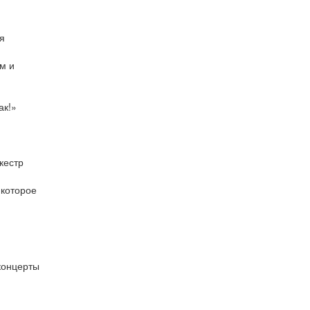
я
м и
ак!»
кестр
 которое
 концерты