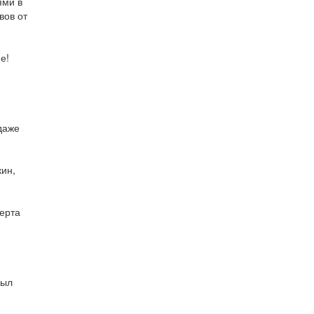
ями в
вов от
е!
даже
кин,
церта
был