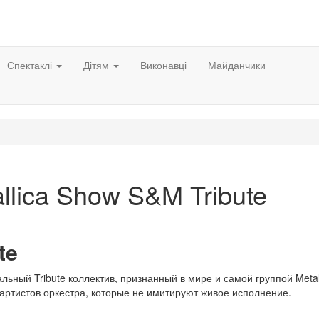
Спектаклі
Дітям
Виконавці
Майданчики
llica Show S&M Tribute
te
ьный Tribute коллектив, признанный в мире и самой группой Metall
0 артистов оркестра, которые не имитируют живое исполнение.