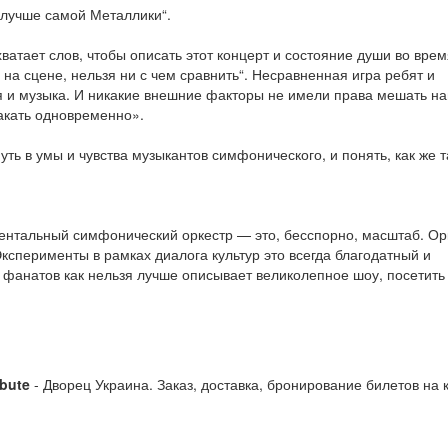
 лучше самой Металлики“.
атает слов, чтобы описать этот концерт и состояние души во врем
 на сцене, нельзя ни с чем сравнить“. Несравненная игра ребят и
 я и музыка. И никакие внешние факторы не имели права мешать на
лакать одновременно».
ть в умы и чувства музыкантов симфонического, и понять, как же т
нтальный симфонический оркестр — это, бесспорно, масштаб. Ор
ксперименты в рамках диалога культур это всегда благодатный и
 фанатов как нельзя лучше описывает великолепное шоу, посетить
ibute
- Дворец Украина. Заказ, доставка, бронирование билетов на