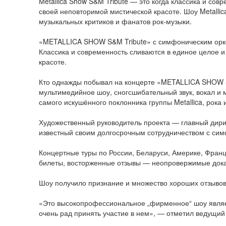
Metallica Show S&M Tribute — это когда классика и со
своей неповторимой мистической красоте. Шоу Metalli
музыкальных критиков и фанатов рок-музыки.
«METALLICA SHOW S&M Tribute» с симфоническим орке
Классика и современность сливаются в единое целое 
красоте.
Кто однажды побывал на концерте «METALLICA SHOW S
мультимедийное шоу, сногсшибательный звук, вокал и м
самого искушённого поклонника группы Metallica, рока 
Художественный руководитель проекта — главный дири
известный своим долгосрочным сотрудничеством с си
Концертные туры по России, Беларуси, Америке, Франц
билеты, восторженные отзывы — неопровержимые доказ
Шоу получило признание и множество хороших отзывов 
«Это высокопрофессиональное „фирменное“ шоу являет
очень рад принять участие в нем», — отметил ведущий