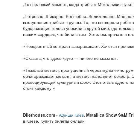
„Тот неловкий момент, когда трибьют Металлики звучит
„Потрясно. Шикарно. Волшебно. Великолепно. Мне не хв
выступления трибьют-группы. То, что вытворяли ребята
будоражащие голоса уносили в другой мир, где только
нашим сердцам, что били в такт. Хотелось кричать и п
«Невероятный контраст завораживает. Хочется проникну
«Сказать, что здесь круто — ничего не сказать».
«Тяжёлый металл, пропущенный через мульти-инструме
облагораживает металл, а металл наполняет оркестр. Э
провоцирующий культурный шок». Этот отзыв одного из
стоит каждому!»
Bilethouse.com
-
Афиша Киев
.
Metallica Show S&M Tr
в Киеве. Купить билеты онлайн