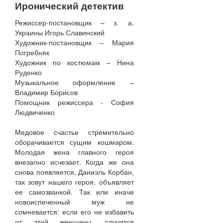
Иронический детектив
Режиссер-постановщик – з. а.
Украины Игорь Славинский
Художник-постановщик – Мария
Погребняк
Художник по костюмам – Нина
Руденко
Музыкальное оформление –
Владимир Борисов
Помощник режиссера - София
Людвиченко
Медовое счастье стремительно
оборачивается сущим кошмаром.
Молодая жена главного героя
внезапно исчезает. Когда же она
снова появляется, Даниэль Корбан,
так зовут нашего героя, объявляет
ее самозванкой. Так или иначе
новоиспеченный муж не
сомневается: если его не избавить
от этой женщины, случится