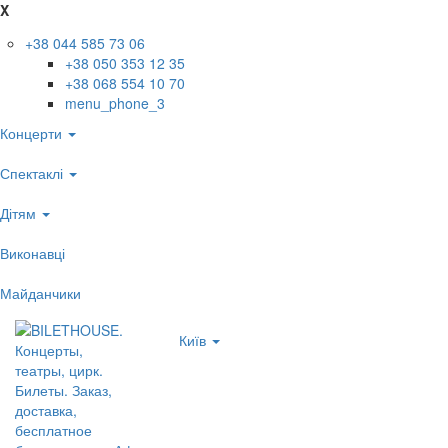
X
+38 044 585 73 06
+38 050 353 12 35
+38 068 554 10 70
menu_phone_3
Концерти
Спектаклі
Дітям
Виконавці
Майданчики
Київ