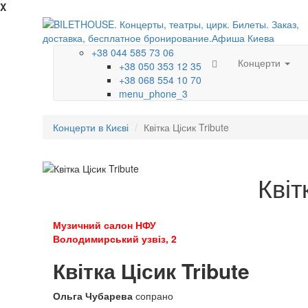
X
+38 044 585 73 06
Концерти
+38 050 353 12 35
+38 068 554 10 70
menu_phone_3
Концерти в Києві
Квітка Цісик Tribute
Квіт
Музичний салон НФУ
Володимирський узвіз, 2
Квітка Цісик Tribute
Ольга Чубарева
сопрано