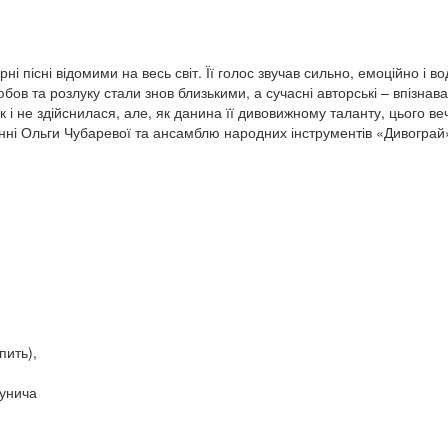
ні пісні відомими на весь світ. Її голос звучав сильно, емоційно і в
любов та розлуку стали знов близькими, а сучасні авторські – впізнав
ак і не здійснилася, але, як данина її дивовижному таланту, цього в
нанні Ольги Чубаревої та ансамблю народних інструментів «Дивограй
пить),
рунича