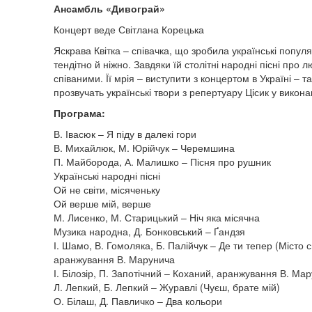
Ансамбль «Дивограй»
Концерт веде Світлана Корецька
Яскрава Квітка – співачка, що зробила українські популяр
тендітно й ніжно. Завдяки їй столітні народні пісні про 
співаними. Її мрія – виступити з концертом в Україні – т
прозвучать українські твори з репертуару Цісик у вико
Програма:
В. Івасюк – Я піду в далекі гори
В. Михайлюк, М. Юрійчук – Черемшина
П. Майборода, А. Малишко – Пісня про рушник
Українські народні пісні
Ой не світи, місяченьку
Ой верше мій, верше
М. Лисенко, М. Старицький – Ніч яка місячна
Музика народна, Д. Бонковський – Ґандзя
І. Шамо, В. Гомоляка, Б. Палійчук – Де ти тепер (Місто с
аранжування В. Марунича
І. Білозір, П. Запотічний – Коханий, аранжування В. Ма
Л. Лепкий, Б. Лепкий – Журавлі (Чуєш, брате мій)
О. Білаш, Д. Павличко – Два кольори