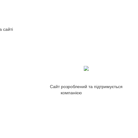
а сайті
Сайт розроблений та підтримується
компанією
ZetWeb Studio