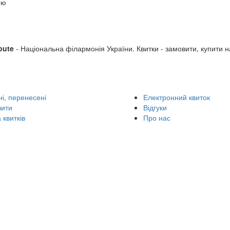
ою
bute
- Національна філармонія України. Квитки - замовити, купити н
і, перенесені
Електронний квиток
вити
Відгуки
 квитків
Про нас