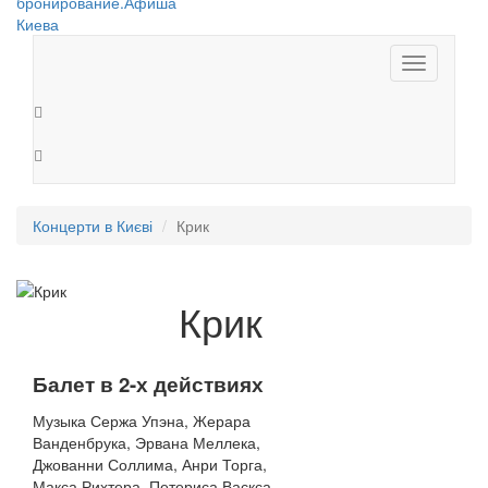
Toggle
navigation
Концерти в Києві
Крик
Крик
Балет в 2-х действиях
Музыка Сержа Упэна, Жерара
Ванденбрука, Эрвана Меллека,
Джованни Соллима, Анри Торга,
Макса Рихтера, Петериса Васкса,