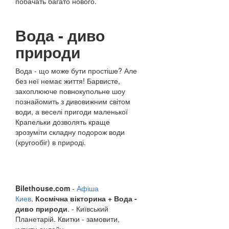
побачать багато нового.
Вода - диво
природи
Вода - що може бути простіше? Але
без неї немає життя! Барвисте,
захоплююче повнокупольне шоу
познайомить з дивовижним світом
води, а веселі пригоди маленької
Крапельки дозволять краще
зрозуміти складну подорож води
(кругообіг) в природі.
Bilethouse.com
-
Афіша
Киев
.
Космічна вікторина + Вода -
диво природи
. - Київський
Планетарій. Квитки - замовити,