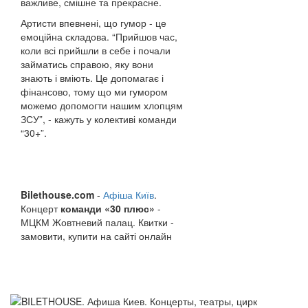
важливе, смішне та прекрасне.
Артисти впевнені, що гумор - це
емоційна складова. “Прийшов час,
коли всі прийшли в себе і почали
займатись справою, яку вони
знають і вміють. Це допомагає і
фінансово, тому що ми гумором
можемо допомогти нашим хлопцям
ЗСУ”, - кажуть у колективі команди
“30+”.
Bilethouse.com
-
Афіша Київ
.
Концерт
команди «30 плюс»
-
МЦКМ Жовтневий палац. Квитки -
замовити, купити на сайті онлайн