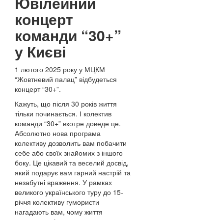
Ювілейний
концерт
команди “30+”
у Києві
1 лютого 2025 року у МЦКМ
“Жовтневий палац” відбудеться
концерт “30+”.
Кажуть, що після 30 років життя
тільки починається. І колектив
команди “30+” вкотре доведе це.
Абсолютно нова програма
колективу дозволить вам побачити
себе або своїх знайомих з іншого
боку. Це цікавий та веселий досвід,
який подарує вам гарний настрій та
незабутні враження. У рамках
великого українського туру до 15-
річчя колективу гумористи
нагадають вам, чому життя