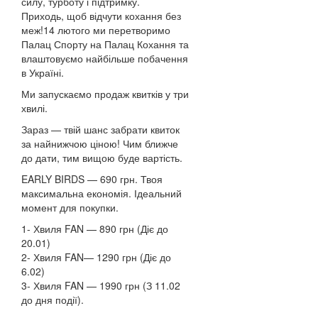
силу, турботу і підтримку.
Приходь, щоб відчути кохання без
меж!14 лютого ми перетворимо
Палац Спорту на Палац Кохання та
влаштовуємо найбільше побачення
в Україні.
Ми запускаємо продаж квитків у три
хвилі.
Зараз — твій шанс забрати квиток
за найнижчою ціною! Чим ближче
до дати, тим вищою буде вартість.
EARLY BIRDS — 690 грн. Твоя
максимальна економія. Ідеальний
момент для покупки.
1- Хвиля FAN — 890 грн (Діє до
20.01)
2- Хвиля FAN— 1290 грн (Діє до
6.02)
3- Хвиля FAN — 1990 грн (З 11.02
до дня події).