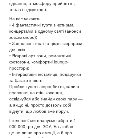
єднання, атмосферу прийняття,
тепла і відкритості.
На вас чекають:
• 4 фантастичні гурти з чотирма
концертами в одному святі (анонси
зовсім скоро);
• Запрошені гості та цікаві сюрпризи
для всіх
• Яскраві арт-зони, романтичні
фотозони, комфортні lounge-
простори;
• Інтерактивні інсталяції, подарунки
та багато іншого.
Пройди тунель серцебиття, залиш
послання на стіні кохання,
освідчуйся або знайди свою пару —
а якщо ні, просто дозволь собі
відчути, що любов вже поруч.
І головне: ми плануємо зібрати 1
000 000 грн для ЗСУ. Бо любов —
це не лише про емоції, а й про