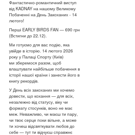
Фантастично-романтичний виступ
від KADNAY на нашому Великому
Побаченні на День Закоханих - 14
лютого!
Перші EARLY BIRDS FAN — 690 грн
(Встигни до 22.12).
Ми готуємо для вас подію, яка
увійде в історію. 14 лютого 2026
року у Палаці Спорту (Київ)
ми зберемося разом, щоб
влаштувати найбільше побачення в
історії нашої країни і занести його в
книгу рекордів.
У День всіх закоханих ми хочемо
довести, що кохання — для всіх,
незалежно від статусу, віку чи
формату стосунків, воно не має
меж. Неважливо, чи маєш ти пару,
чи твоє серце поки вільне, а може
ти хочеш відсвяткувати любов до
себе — тут ти відчуєш справжнє