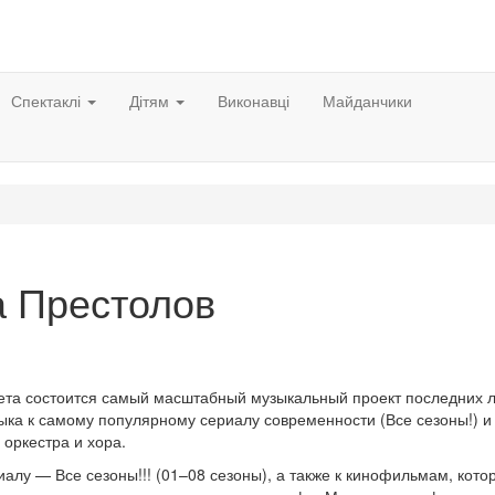
Спектаклі
Дітям
Виконавці
Майданчики
а Престолов
ета состоится самый масштабный музыкальный проект последних 
а к самому популярному сериалу современности (Все сезоны!) и 
оркестра и хора.
лу — Все сезоны!!! (01–08 сезоны), а также к кинофильмам, кото