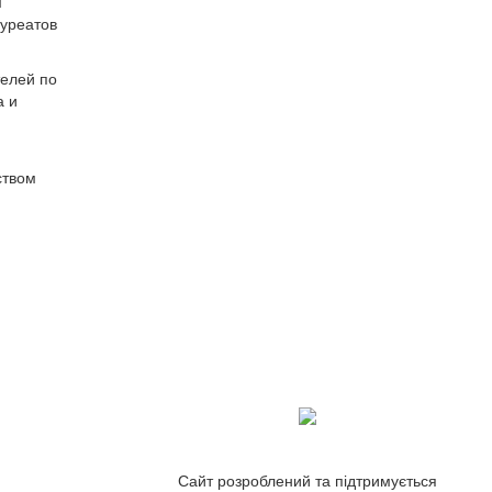
м
ауреатов
телей по
а и
ством
Сайт розроблений та підтримується