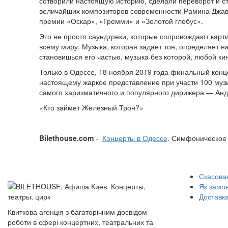
сотворили настоящую историю, сделали переворот и с
величайших композиторов современности Рамина Джава
премии «Оскар», «Гремми» и «Золотой глобус».
Это не просто саундтреки, которые сопровождают карти
всему миру. Музыка, которая задает тон, определяет 
становишься его частью, музыка без которой, любой к
Только в Одессе, 18 ноября 2019 года финальный конц
настоящему жаркое представление при участи 100 муз
самого харизматичного и популярного дирижера — Анд
«Кто займет Железный Трон?»
Bilethouse.com
-
Концерты в Одессе
. Симфоническое
Скасован
Як замо
Доставка
Квиткова агенція з багаторічним досвідом
роботи в сфері концертних, театральних та