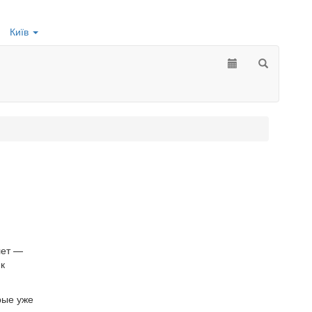
Київ
лет —
к
рые уже