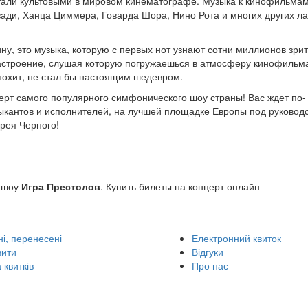
тали культовыми в мировом кинематографе. Музыка к кинофильма
ди, Ханца Циммера, Говарда Шора, Нино Рота и многих других л
ну, это музыка, которую с первых нот узнают сотни миллионов зри
настроение, слушая которую погружаешься в атмосферу кинофильм
инохит, не стал бы настоящим шедевром.
ерт самого популярного симфонического шоу страны! Вас ждет по-
ыкантов и исполнителей, на лучшей площадке Европы под руковод
рея Черного!
 шоу
Игра Престолов
. Купить билеты на концерт онлайн
і, перенесені
Електронний квиток
вити
Відгуки
 квитків
Про нас