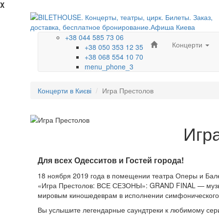
X
+38 044 585 73 06
Концерти
+38 050 353 12 35
+38 068 554 10 70
menu_phone_3
Концерти в Києві
Игра Престолов
Игр
Для всех Одесситов и Гостей города!
18 ноября 2019 года в помещении театра Оперы и Бал
«Игра Престолов: ВСЕ СЕЗОНЫ»: GRAND FINAL — музык
мировым киношедеврам в исполнении симфонического 
Вы услышите легендарные саундтреки к любимому сериа