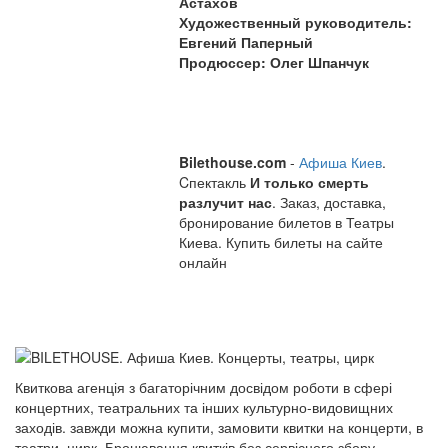
Астахов
Художественный руководитель:
Евгений Паперный
Продюссер: Олег Шпанчук
Bilethouse.com
-
Афиша Киев
.
Cпектакль
И только смерть
разлучит нас
. Заказ, доставка,
бронирование билетов в Театры
Киева. Купить билеты на сайте
онлайн
Квиткова агенція з багаторічним досвідом роботи в сфері
концертних, театральних та інших культурно-видовищних
заходів. завжди можна купити, замовити квитки на концерти, в
театри, цирк. Бронювання квитків без сервісного збору.