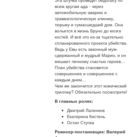
Эта штучка проведет бедолагу по
всем кругам ада - через
автомобильную аварию и
травматологическую клинику,
тюрьму и сумасшедший дом. Она
вольется в жизнь Бруно до мозга
костей. И всё это из-за тщательно
спланированного проекта убийства.
Ведь у Евы есть законный муж-
сдержанный и мудрый Марио, и он
мешает личному счастью героев…
План убийства становится
совершеннее и совершеннее с
каждым днем…
Чем же закончится этот комический
триллер? Обязательно посмотрите!
В главных ролях:
Дмитрий Лаленков
Екатерина Кистень
Остап Ступка
Режисер-постановщик: Валерий