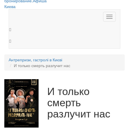
Toggle
navigation
Антрепризи, гастролі в Києві
И только смерть разлучит нас
И только
смерть
разлучит нас