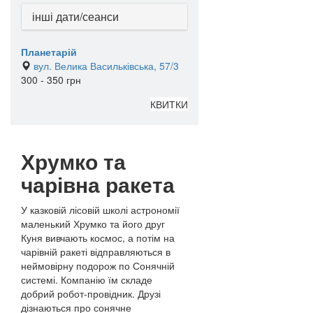
інші дати/сеанси
Планетарій
вул. Велика Васильківська, 57/3
300 - 350 грн
КВИТКИ
Хрумко та
чарівна ракета
У казковій лісовій школі астрономії
маленький Хрумко та його друг
Куня вивчають космос, а потім на
чарівній ракеті відправляються в
неймовірну подорож по Сонячній
системі. Компанію їм складе
добрий робот-провідник. Друзі
дізнаються про сонячне