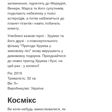
затемнення, підлетять до Меркурія,
Венери, Марса та його супутників,
подолають небезпеку у поясі
астероїдів, а потім наблизяться до
планет-гігантів і навіть побачать
комету.
Улюблені казкові герої - Хрумко та
його друзі - з повнокупольного
фільму "Пригоди Хрумка у
зимовому лісі" знову вирушають у
дивовижну подорож. Приєднайтеся
до нових пригод Хрумка і Куні, на
цей раз - у космосі!
Рік: 2019
Тривалість: 32 хв.
Вік: 5+
Виробництво: Україна
Космікс
Ви коли-небудь замислювалися, як