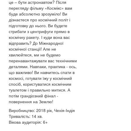
це – бути астронавтом? Після
перегляду фільму «Космікс» вам
буде абсолютно зрозуміло! Ви
дізнаєтеся про космічний політ і
підготовку до нього. Ви будете
стрибати з центрифуги прямо в
космічну ракету. І куди вона вас
відправить? До Міжнародної
космічної станції! Але не
хвилюйтеся, ми не будемо
перенавантажувати вас технічними
деталями. Навпаки, практика - ось,
що важливо! Ви навчитесь спати в
космосі, готувати їжу у космічний
спосіб, користуватися космічним
туалетом і правильно митися. А
потім грандіозний фінал -
повернення на Землю!
Виробництво: 2018 рік, Чехія-Індія
Тривалість: 14 хв.
Вікова аудиторія: 6+