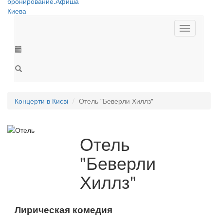
Toggle
navigation
Концерти в Києві
Отель "Беверли Хиллз"
Отель
"Беверли
Хиллз"
Лирическая комедия