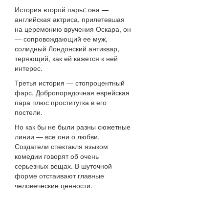
История второй пары: она —
английская актриса, прилетевшая
на церемонию вручения Оскара, он
— сопровождающий ее муж,
солидный Лондонский антиквар,
теряющий, как ей кажется к ней
интерес.
Третья история — стопроцентный
фарс. Добропорядочная еврейская
пара плюс проститутка в его
постели.
Но как бы не были разны сюжетные
линии — все они о любви.
Создатели спектакля языком
комедии говорят об очень
серьезных вещах. В шуточной
форме отстаивают главные
человеческие ценности.