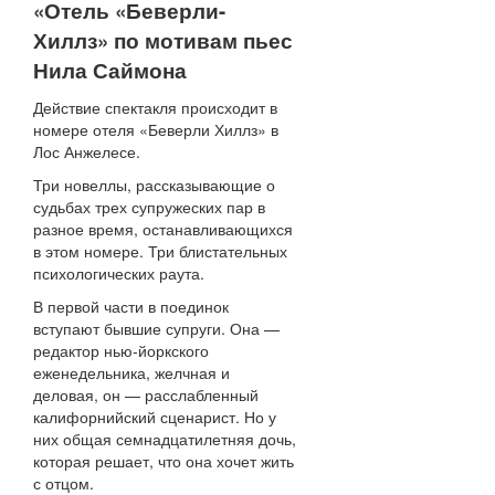
«Отель «Беверли-
Хиллз» по мотивам пьес
Нила Саймона
Действие спектакля происходит в
номере отеля «Беверли Хиллз» в
Лос Анжелесе.
Три новеллы, рассказывающие о
судьбах трех супружеских пар в
разное время, останавливающихся
в этом номере. Три блистательных
психологических раута.
В первой части в поединок
вступают бывшие супруги. Она —
редактор нью-йоркского
еженедельника, желчная и
деловая, он — расслабленный
калифорнийский сценарист. Но у
них общая семнадцатилетняя дочь,
которая решает, что она хочет жить
с отцом.