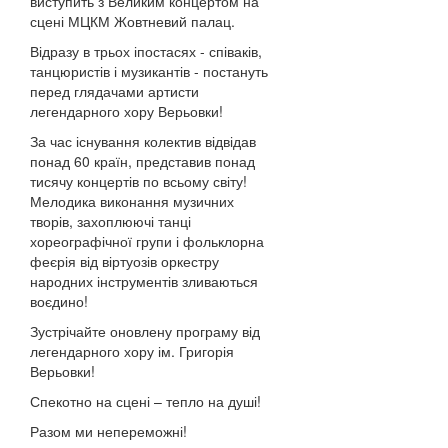
виступить з Великим концертом на
сцені МЦКМ Жовтневий палац.
Відразу в трьох іпостасях - співаків,
танцюристів і музикантів - постануть
перед глядачами артисти
легендарного хору Верьовки!
За час існування колектив відвідав
понад 60 країн, представив понад
тисячу концертів по всьому світу!
Мелодика виконання музичних
творів, захоплюючі танці
хореографічної групи і фольклорна
феєрія від віртуозів оркестру
народних інструментів зливаються
воєдино!
Зустрічайте оновлену програму від
легендарного хору ім. Григорія
Верьовки!
Спекотно на сцені – тепло на душі!
Разом ми непереможні!