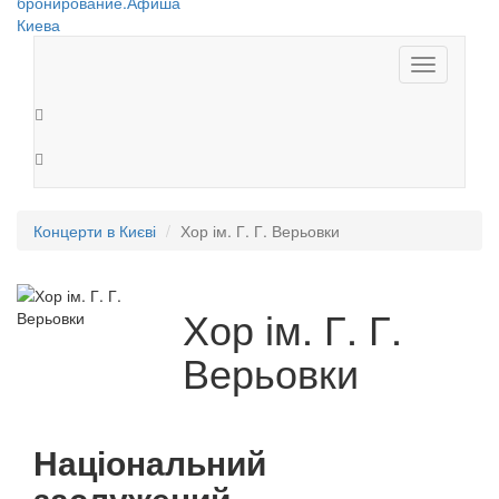
Toggle
navigation
Концерти в Києві
Хор ім. Г. Г. Верьовки
Хор ім. Г. Г.
Верьовки
Національний
заслужений