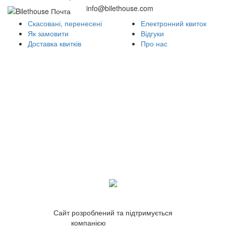
info@bilethouse.com
Скасовані, перенесені
Електронний квиток
Як замовити
Відгуки
Доставка квитків
Про нас
Сайт розроблений та підтримується
компанією
ZetWeb Studio