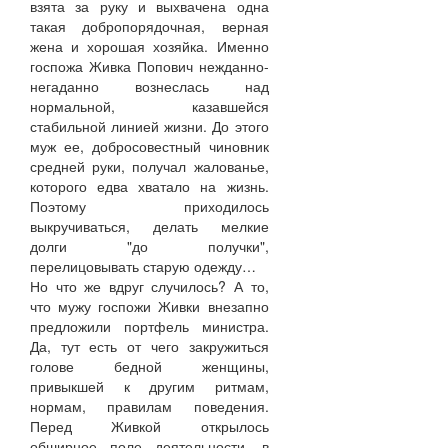
взята за руку и выхвачена одна
такая добропорядочная, верная
жена и хорошая хозяйка. Именно
госпожа Живка Попович нежданно-
негаданно вознеслась над
нормальной, казавшейся
стабильной линией жизни. До этого
муж ее, добросовестный чиновник
средней руки, получал жалованье,
которого едва хватало на жизнь.
Поэтому приходилось
выкручиваться, делать мелкие
долги "до получки",
перелицовывать старую одежду…
Но что же вдруг случилось? А то,
что мужу госпожи Живки внезапно
предложили портфель министра.
Да, тут есть от чего закружиться
голове бедной женщины,
привыкшей к другим ритмам,
нормам, правилам поведения.
Перед Живкой открылось
обширное поле деятельности, в