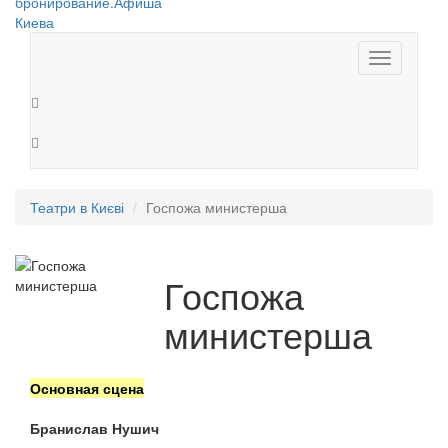
Toggle
navigation
Театри в Києві
Госпожа министерша
Госпожа
министерша
Основная сцена
Бранислав Нушич