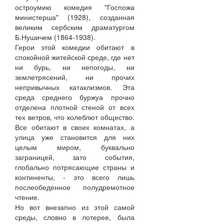
остроумию комедия "Госпожа
министерша" (1928), созданная
великим сербским драматургом
Б.Нушичем (1864-1938).
Герои этой комедии обитают в
спокойной житейской среде, где нет
ни бурь, ни непогоды, ни
землетрясений, ни прочих
непривычных катаклизмов. Эта
среда среднего буржуа прочно
отделена плотной стеной от всех
тех ветров, что колеблют общество.
Все обитают в своих комнатах, а
улица уже становится для них
целым миром, буквально
заграницей, зато события,
глобально потрясающие страны и
континенты, - это всего лишь
послеобеденное полудремотное
чтение.
Но вот внезапно из этой самой
среды, словно в лотерее, была