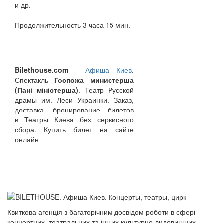
и др.
Продолжительность 3 часа 15 мин.
Bilethouse.com
-
Афиша Киев
.
Спектакль
Госпожа министерша
(Пані міністерша)
. Театр Русской
драмы им. Леси Украинки. Заказ,
доставка, бронирование билетов
в Театры Киева без сервисного
сбора. Купить билет на сайте
онлайн
Квиткова агенція з багаторічним досвідом роботи в сфері
концертних, театральних та інших культурно-видовищних