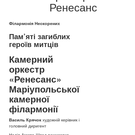
Ренесанс
Філармонія Нескорених
Пам’яті загиблих
героїв митців
Камерний
оркестр
«Ренесанс»
Маріупольської
камерної
філармонії
Василь Крячок
художній керівник і
головний диригент
Надія Агєєва-Швед режисерка