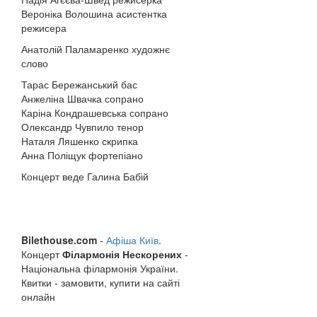
Вероніка Волошина асистентка
режисера
Анатолій Паламаренко художнє
слово
Тарас Бережанський бас
Анжеліна Швачка сопрано
Каріна Кондрашевська сопрано
Олександр Чувпило тенор
Наталя Ляшенко скрипка
Анна Поліщук фортепіано
Концерт веде Галина Бабій
Bilethouse.com
-
Афіша Київ
.
Концерт
Філармонія Нескорених
-
Національна філармонія України.
Квитки - замовити, купити на сайті
онлайн