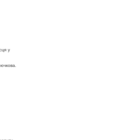
сця у
рючкова.