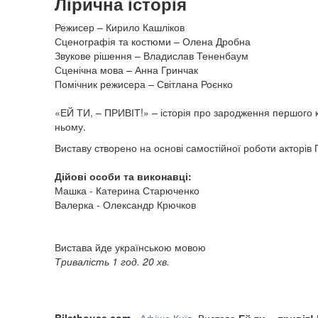
Лірична історія
Режисер – Кирило Кашліков
Сценографія та костюми – Олена Дробна
Звукове рішення – Владислав Тененбаум
Сценічна мова – Анна Гринчак
Помічник режисера – Світлана Роєнко
«ЕЙ ТИ, – ПРИВІТ!» – історія про зародження першого ко
ньому.
Виставу створено на основі самостійної роботи акторів
Дійові особи та виконавці:
Машка - Катерина Старюченко
Валерка - Олександр Крючков
Вистава йде українською мовою
Тривалість 1 год. 20 хв.