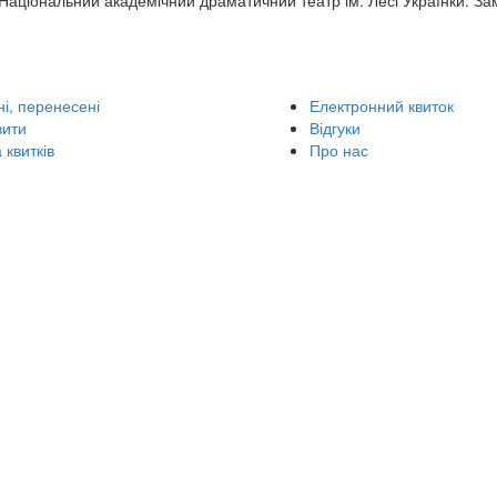
Національний академічний драматичний театр ім. Лесі Українки. За
і, перенесені
Електронний квиток
вити
Відгуки
 квитків
Про нас