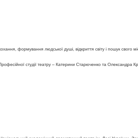
хання, формування людської душі, відкриття світу і пошук свого мі
 Професійної студії театру – Катерини Старюченко та Олександра К