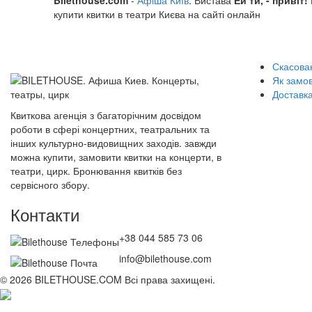
Bilethouse.com
-
Афіша Київ
. Вистава
Ей ти, - привіт!
купити квитки в театри Києва на сайті онлайн
Скасован
Як замо
Доставка
Квиткова агенція з багаторічним досвідом
роботи в сфері концертних, театральних та
інших культурно-видовищних заходів. завжди
можна купити, замовити квитки на концерти, в
театри, цирк. Бронювання квитків без
сервісного збору.
Контакти
+38 044 585 73 06
info@bilethouse.com
© 2026 BILETHOUSE.COM Всі права захищені.