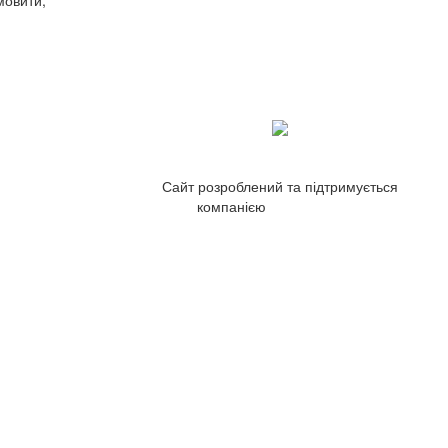
мовити,
Сайт розроблений та підтримується
компанією
ZetWeb Studio