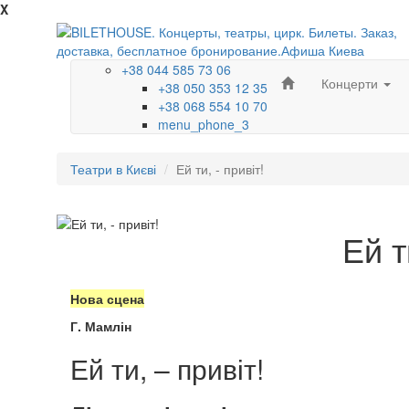
X
+38 044 585 73 06
Концерти
+38 050 353 12 35
+38 068 554 10 70
menu_phone_3
Театри в Києві
Ей ти, - привіт!
Ей т
Нова сцена
Г. Мамлін
Ей ти, – привіт!