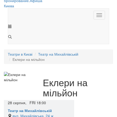
Toggle
navigation
Театри в Києві
Театр на Михайлівській
Еклери на мільйон
Еклери на
мільйон
28
серпня,
FRI
18:00
Театр на Михайлівській
вул. Михайлівська, 24 ж