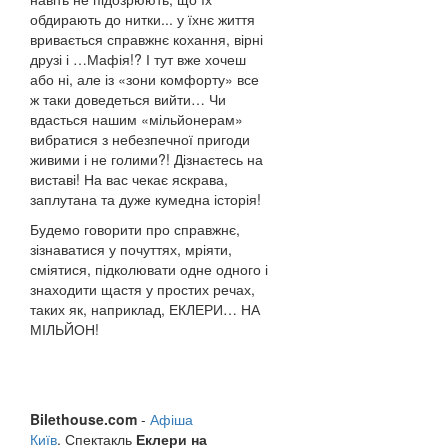
обдирають до нитки... у їхнє життя
вривається справжнє кохання, вірні
друзі і …Мафія!? І тут вже хочеш
або ні, але із «зони комфорту» все
ж таки доведеться вийти… Чи
вдасться нашим «мільйонерам»
вибратися з небезпечної пригоди
живими і не голими?! Дізнаєтесь на
виставі! На вас чекає яскрава,
заплутана та дуже кумедна історія!
Будемо говорити про справжнє,
зізнаватися у почуттях, мріяти,
сміятися, підколювати одне одного і
знаходити щастя у простих речах,
таких як, наприклад, ЕКЛЕРИ… НА
МІЛЬЙОН!
Bilethouse.com
-
Афіша
Київ
. Спектакль
Еклери на