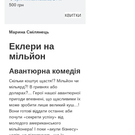
500 грн
КВИТКИ
Марина Смілянець
Еклери на
мільйон
Авантюрна комедія
Скільки коштує щастя!? Мільйон чи
мільярд?! В гривнях або
доларах?... Герої нашої авантюрної
пригоди впевнені, що щасливими їх
може зробити лише великий куш…!
Вони готові віддати останнє аби
почути «секрети успіху» від
молодого американського
мільйонера! І поки «акули бізнесу»
навіть не підозрюють, що їх