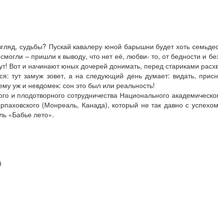
взгляд, судьбы? Пускай кавалеру юной барышни будет хоть семьде
могли – пришли к выводу, что нет её, любви- то, от бедности и б
вут! Вот и начинают юных дочерей донимать, перед стариками расх
ся: тут замуж зовет, а на следующий день думает: видать, присн
ему уж и невдомек: сон это был или реальность!
го и плодотворного сотрудничества Национального академическог
рпаховского (Монреаль, Канада), который не так давно с успехо
ль «Бабье лето».
й