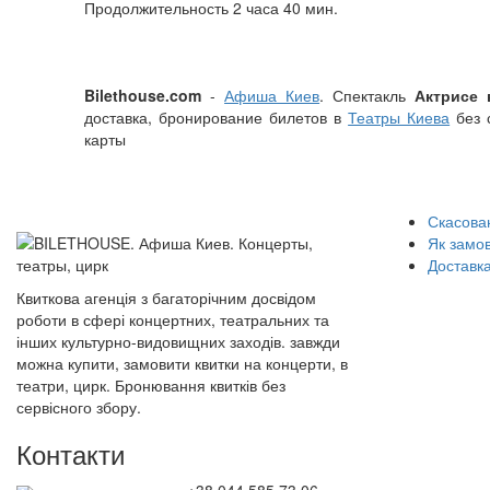
Продолжительность 2 часа 40 мин.
Bilethouse.com
-
Афиша Киев
. Спектакль
Актрисе 
доставка, бронирование билетов в
Театры Киева
без 
карты
Скасован
Як замо
Доставка
Квиткова агенція з багаторічним досвідом
роботи в сфері концертних, театральних та
інших культурно-видовищних заходів. завжди
можна купити, замовити квитки на концерти, в
театри, цирк. Бронювання квитків без
сервісного збору.
Контакти