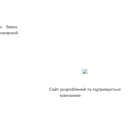
. Заказ,
нковской
Сайт розроблений та підтримується
компанією
ZetWeb Studio