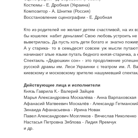
Костюмы - Е. Дробная (Украина)
Композитор - А. Шнитке (Россия)
Восстановление сценографии - Е. Дробная
Кто из родителей не желает детям счастливой, на их 
бы кошелек набит деньгами! Свою любовь устроить не с
выветрилась. Да пусть хоть дети богато и знатно пожи
А у старика- то в семьдесят совсем уж мысли путают
начинают злые языки путать бедного князя-старичка, а 
Спектакль «Дядюшкин сон» - это продолжение успешно
русской драмы им. Леси Украинки с театром им. Л. Ва
киевскому и московскому зрителю нашумевший спектак
Действующие лица и исполнители
Князь Гаврила К.- Валерий Зайцев
Марья Александровна Москалёва - Анна Варпаховская
Афанасий Матвеевич Москалёв - Александр Гетмански
Зинаида Афанасьевна - Ирина Новак
Павел Александрович Мозгляков - Вячеслав Николенко
Настасья Петровна Зяблова - Лидия Яремчук
и др.