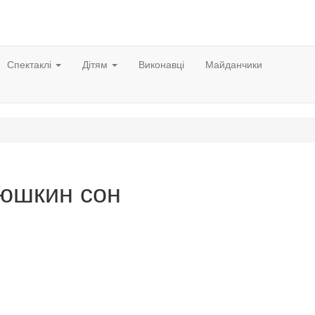
Спектаклі
Дітям
Виконавці
Майданчики
юшкин сон