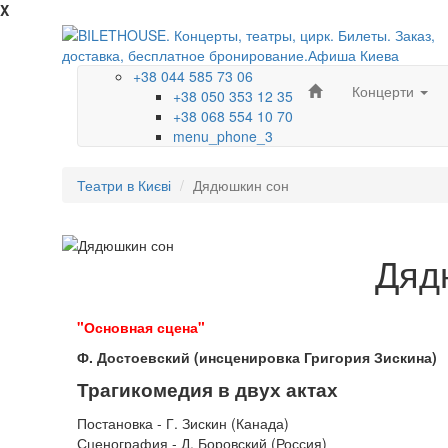
X
+38 044 585 73 06
Концерти
+38 050 353 12 35
+38 068 554 10 70
menu_phone_3
Театри в Києві
Дядюшкин сон
Дяд
"Основная сцена"
Ф. Достоевский (инсценировка Григория Зискина)
Трагикомедия в двух актах
Постановка - Г. Зискин (Канада)
Сценография - Д. Боровский (Россия)