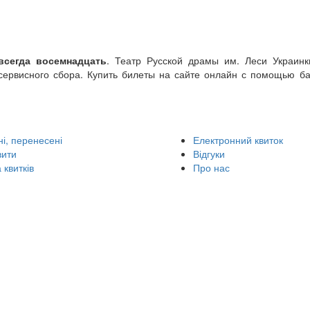
всегда восемнадцать
. Театр Русской драмы им. Леси Украинки
сервисного сбора. Купить билеты на сайте онлайн с помощью ба
і, перенесені
Електронний квиток
вити
Відгуки
 квитків
Про нас