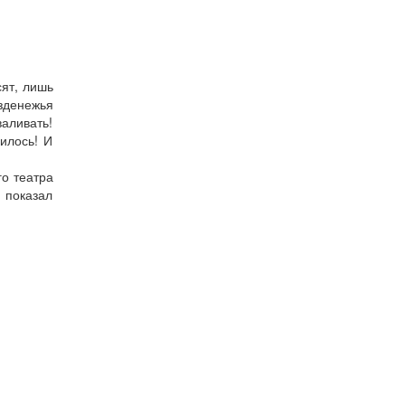
сят, лишь
езденежья
валивать!
илось! И
о театра
м показал