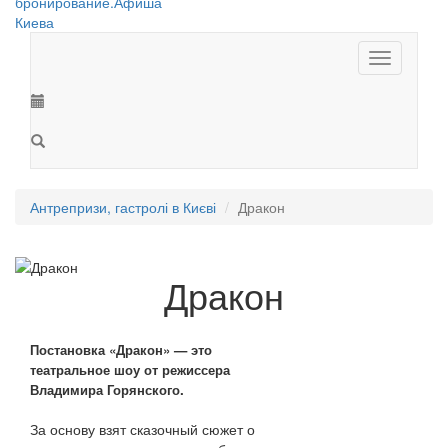
Toggle
navigation
Антрепризи, гастролі в Києві
Дракон
Дракон
Постановка «Дракон» — это
театральное шоу от режиссера
Владимира Горянского.
За основу взят сказочный сюжет о