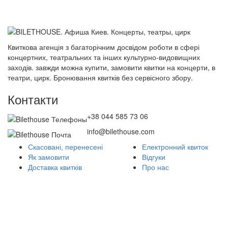
Квиткова агенція з багаторічним досвідом роботи в сфері
концертних, театральних та інших культурно-видовищних
заходів. завжди можна купити, замовити квитки на концерти, в
театри, цирк. Бронювання квитків без сервісного збору.
Контакти
+38 044 585 73 06
info@bilethouse.com
Скасовані, перенесені
Електронний квиток
Як замовити
Відгуки
Доставка квитків
Про нас