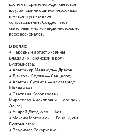
костюмы. Зрителей ждет световое
шоу, запоминающиеся персонажи
и живое музыкальное
сопровождение. Создаст этот
сказочный мир команда настоящих
профессионалов.
В ролях:
● Народный артист Украины
Владимир Горянский в роли
Бургомистра;
● Александр Меламуд— Дракон;
● Дмитрий Ступка — Ланцелот;
● Алексей Суханов — архивариус
Шарлеманя;
● Светлана Косолапова /
Мирослава Филиппович — его дочь
Эльза;
● Андрей Джеджула — Кот;
● Максим Максимюк — Генрих, сын
Бургомистра;
● Владимир Захарченко —