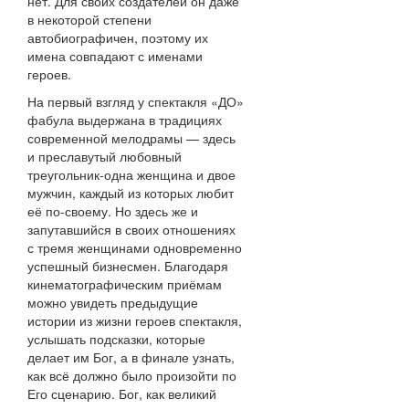
нет. Для своих создателей он даже
в некоторой степени
автобиографичен, поэтому их
имена совпадают с именами
героев.
На первый взгляд у спектакля «ДО»
фабула выдержана в традициях
современной мелодрамы — здесь
и преславутый любовный
треугольник-одна женщина и двое
мужчин, каждый из которых любит
её по-своему. Но здесь же и
запутавшийся в своих отношениях
с тремя женщинами одновременно
успешный бизнесмен. Благодаря
кинематографическим приёмам
можно увидеть предыдущие
истории из жизни героев спектакля,
услышать подсказки, которые
делает им Бог, а в финале узнать,
как всё должно было произойти по
Его сценарию. Бог, как великий