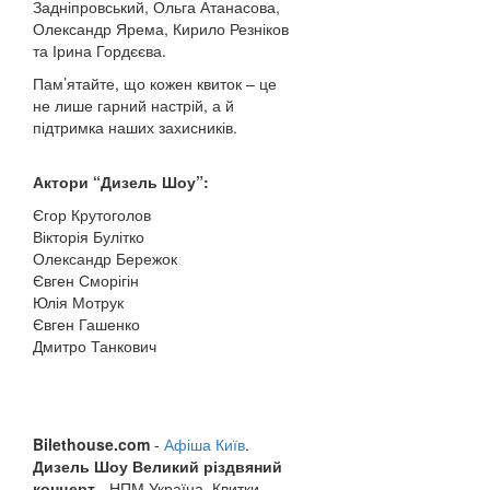
Задніпровський, Ольга Атанасова,
Олександр Ярема, Кирило Резніков
та Ірина Гордєєва.
Пам’ятайте, що кожен квиток – це
не лише гарний настрій, а й
підтримка наших захисників.
Актори “Дизель Шоу”:
Єгор Крутоголов
Вікторія Булітко
Олександр Бережок
Євген Сморігін
Юлія Мотрук
Євген Гашенко
Дмитро Танкович
Bilethouse.com
-
Афіша Київ
.
Дизель Шоу Великий різдвяний
концерт
- НПМ Україна. Квитки -