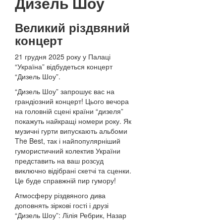
Дизель Шоу
Великий різдвяний
концерт
21 грудня 2025 року у Палаці
“Україна” відбудеться концерт
“Дизель Шоу”.
“Дизель Шоу” запрошує вас на
грандіозний концерт! Цього вечора
на головній сцені країни “дизеля”
покажуть найкращі номери року. Як
музичні гурти випускають альбоми
The Best, так і найпопулярніший
гумористичний колектив України
представить на ваш розсуд
виключно відібрані скетчі та сценки.
Це буде справжній пир гумору!
Атмосферу різдвяного дива
доповнять зіркові гості і друзі
“Дизель Шоу”: Лілія Ребрик, Назар