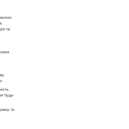
часних
а
ра та
узика
ову
и.
ність
ля будь-
узику та