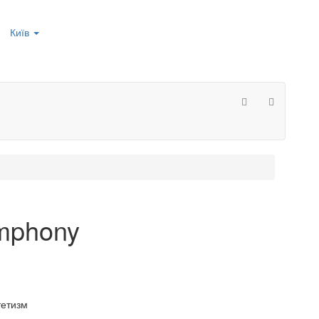
Київ
mphony
тетизм