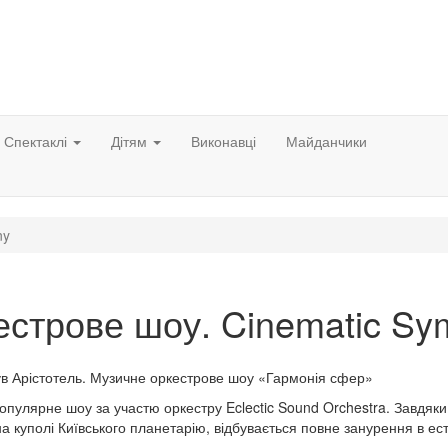
Спектаклі
Дітям
Виконавці
Майданчики
ny
естрове шоу. Cinematic Sy
в Арістотель. Музичне оркестрове шоу «Гармонія сфер»
пулярне шоу за участю оркестру Eclectic Sound Orchestra. Завдяки
 куполі Київського планетарію, відбувається повне занурення в ес