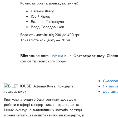
Композитори та аранжувальники:
Євгеній Жаку
Юрій Яцюк
Валерія Фінікопуло
Влад Солодовніков
Вартість квитків: від 200 до 400 грн.
Тривалість концерту — 70 хв.
Bilethouse.com
-
Афіша Київ
.
Оркестрове шоу. Cinem
комісії та сервісного збору
Скасован
Як замо
Доставка
Квиткова агенція з багаторічним досвідом
роботи в сфері концертних, театральних та
інших культурно-видовищних заходів. завжди
можна купити, замовити квитки на концерти, в