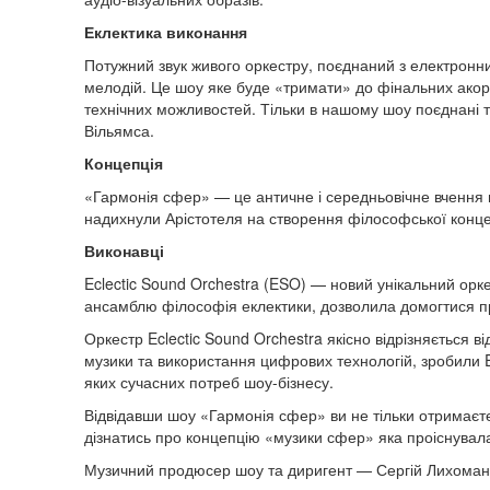
Еклектика виконання
Потужний звук живого оркестру, поєднаний з електронни
мелодій. Це шоу яке буде «тримати» до фінальних акорд
технічних можливостей. Тільки в нашому шоу поєднані 
Вільямса.
Концепція
«Гармонія сфер» — це античне і середньовічне вчення
надихнули Арістотеля на створення філософської конце
Виконавці
Eclectic Sound Orchestra (ESO) — новий унікальний орк
ансамблю філософія еклектики, дозволила домогтися п
Оркестр Eclectic Sound Orchestra якісно відрізняється в
музики та використання цифрових технологій, зробили E
яких сучасних потреб шоу-бізнесу.
Відвідавши шоу «Гармонія сфер» ви не тільки отримаєт
дізнатись про концепцію «музики сфер» яка проіснувала 
Музичний продюсер шоу та диригент — Сергій Лихома