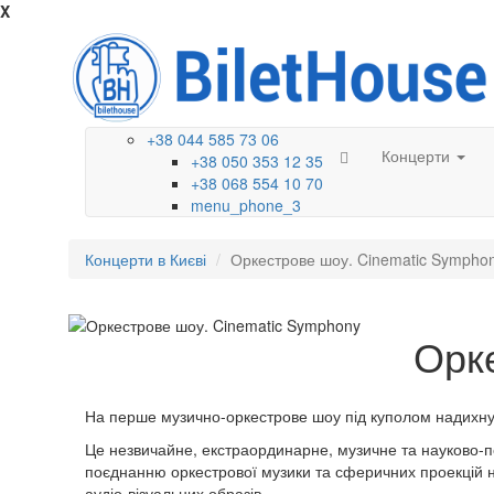
X
+38 044 585 73 06
Концерти
+38 050 353 12 35
+38 068 554 10 70
menu_phone_3
Концерти в Києві
Оркестрове шоу. Cinematic Sympho
Орк
На перше музично-оркестрове шоу під куполом надихну
Це незвичайне, екстраординарне, музичне та науково-по
поєднанню оркестрової музики та сферичних проекцій на
аудіо-візуальних образів.