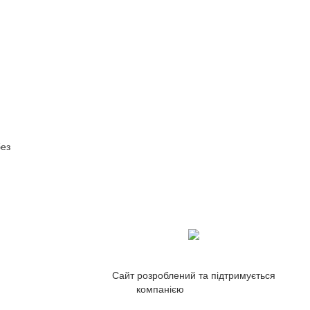
ез
Сайт розроблений та підтримується
компанією
ZetWeb Studio