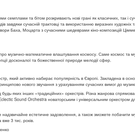
ми семплами та бітом розкривають нові грані як класичних, так і су
ів завдяки сучасній трактовці та використанню виразних художніх т
твори Баха, Моцарта з сучасними шедеврами кіно-композицій Цімме
 про музично-математичне влаштування космосу. Саме космос та м
пції досконалої та божественної природи мелодії сфер.
естр, який активно набирає популярність в Європі. Закладена в осн
ринципово нового звучання з урахуванням сучасних вимог до музик
ід будь-яких інших «традиційних» оркестрів. Різна жанрова спрямова
clectic Sound Orchestra новаторським і універсальним оркестром д
е надзвичайне естетичне задоволення, а також зможете побачити м
вже 3 тис. років.
ненко