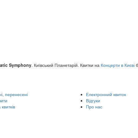
atic Symphony
. Київський Планетарій. Квитки на
Концерти в Києві
б
і, перенесені
Електронний квиток
вити
Відгуки
 квитків
Про нас