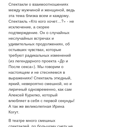
Спектакли о взаимоотношениях
между мужчиной и женщиной, ведь
эта тема близка всем и каждому.
Спектакль «Кто кого хочет…?» - не
исключение, а скорее
подтверждение. Он о случайных
неслучайных встречах и
удивительных продолжениях, об
остывших чувствах, которые
требуют радикальных изменений
(из легендарного проекта «До и
После секса»). Мы говорим о
настоящем и не стесняемся в
выражениях! Спектакль этюдный,
яркий, невероятно смешной, но и
лиричный одновременно, как сам
Алексей Курилко, который
влюбляет в себя с первой секунды!
А так же великолепная Ирина
Когут.
В театре много смешных
спектаклей, по большому счету не