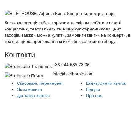
Квиткова агенція з багаторічним досвідом роботи в сфері
концертних, театральних та інших культурно-видовищних
заходів. завжди можна купити, замовити квитки на концерти, в
театри, цирк. Бронювання квитків без сервісного збору.
Контакти
+38 044 585 73 06
info@bilethouse.com
Скасовані, перенесені
Електронний квиток
Як замовити
Відгуки
Доставка квитків
Про нас