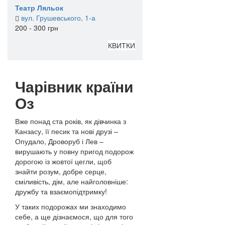
Театр Ляльок
вул. Грушевського, 1-а
200 - 300 грн
КВИТКИ
Чарівник країни
Оз
Вже понад ста років, як дівчинка з
Канзасу, її песик та нові друзі –
Опудало, Дроворуб і Лев –
вирушають у повну пригод подорож
дорогою із жовтої цегли, щоб
знайти розум, добре серце,
сміливість, дім, але найголовніше:
дружбу та взаємопідтримку!
У таких подорожах ми знаходимо
себе, а ще дізнаємося, що для того