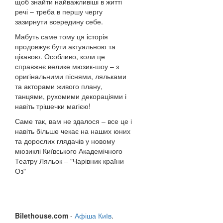
щоб знайти найважливіші в житті
речі – треба в першу чергу
зазирнути всередину себе.
Мабуть саме тому ця історія
продовжує бути актуальною та
цікавою. Особливо, коли це
справжнє велике мюзик-шоу – з
оригінальними піснями, ляльками
та акторами живого плану,
танцями, рухомими декораціями і
навіть трішечки магією!
Саме так, вам не здалося – все це і
навіть більше чекає на наших юних
та дорослих глядачів у новому
мюзиклі Київського Академічного
Театру Ляльок – "Чарівник країни
Оз"
Bilethouse.com
-
Афіша Київ
.