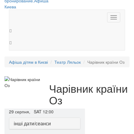
Toggle
navigation
Афіша дітям в Києві
Театр Ляльок
Чарівник країни Оз
Чарівник країни
Оз
29
серпня,
SAT
12:00
інші дати/сеанси